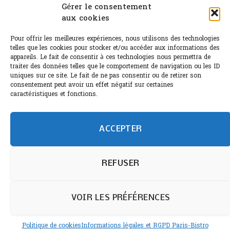
Canicule : A quand le CHR à « l’heure espagnole » ?
Gérer le consentement
aux cookies
Le Bouchon
Pour offrir les meilleures expériences, nous utilisons des technologies
Sélection de rosés 2026
telles que les cookies pour stocker et/ou accéder aux informations des
appareils. Le fait de consentir à ces technologies nous permettra de
traiter des données telles que le comportement de navigation ou les ID
uniques sur ce site. Le fait de ne pas consentir ou de retirer son
consentement peut avoir un effet négatif sur certaines
L'abus d'alcool est dangereux pour la santé.
caractéristiques et fonctions.
Sachez consommer avec modération.
©paris-bistro 2026 Paris-bistro.com est une publication 100%
humain et 0% IA de Paris Bistro Editions - SARL de Presse -
ACCEPTER
mail: contact@paris-bistro.com
Informations légales et
RGPD
Annoncer sur Paris-bistro
REFUSER
VOIR LES PRÉFÉRENCES
Politique de cookies
Informations légales et RGPD Paris-Bistro