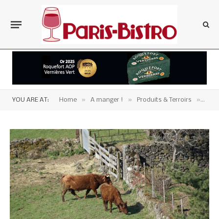
»
»
»
YOU ARE AT:
Home
A manger !
Produits & Terroirs
Auv