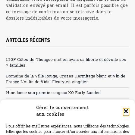
validation envoyé par email. Il est parfois possible que
ce message de confirmation se retrouve dans le
dossiers indésirables de votre messagerie.
ARTICLES RÉCENTS
L’IGP Côtes-de-Thongue met en avant sa liberté et dévoile ses
7 familles
Domaine de la Ville Rouge, Crozes Hermitage blanc et Vin de
France L’Aulin de Vidal-Fleury en viognier
Hine lance son premier cognac XO Early Landed
Canicule : A quand le CHR à « l’heure espagnole » ?
Gérer le consentement
aux cookies
Le Bouchon
Sélection de rosés 2026
Pour offrir les meilleures expériences, nous utilisons des technologies
telles que les cookies pour stocker et/ou accéder aux informations des