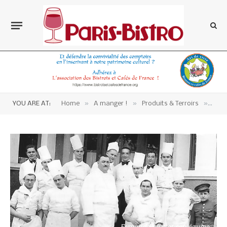
»
»
»
YOU ARE AT:
Home
A manger !
Produits & Terroirs
Aqui