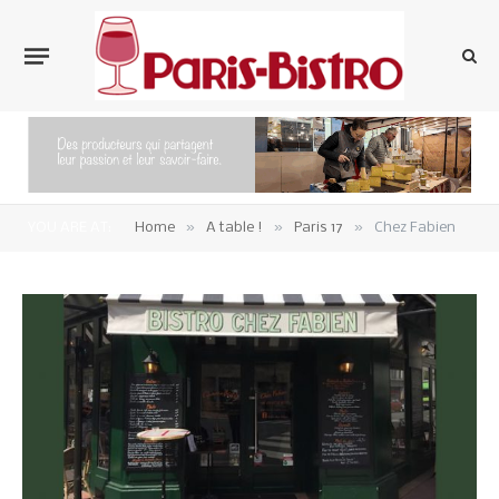
»
»
»
YOU ARE AT:
Home
A table !
Paris 17
Chez Fabien