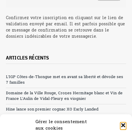
Confirmez votre inscription en cliquant sur le lien de
validation envoyé par email. Il est parfois possible que
ce message de confirmation se retrouve dans le
dossiers indésirables de votre messagerie.
ARTICLES RÉCENTS
L’IGP Côtes-de-Thongue met en avant sa liberté et dévoile ses
7 familles
Domaine de la Ville Rouge, Crozes Hermitage blanc et Vin de
France L’Aulin de Vidal-Fleury en viognier
Hine lance son premier cognac XO Early Landed
Canicule : A quand le CHR à « l’heure espagnole » ?
Gérer le consentement
aux cookies
Le Bouchon