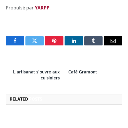
Propulsé par
YARPP
.
Facebook
Twitter
Pinterest
LinkedIn
Tumblr
Email
PREVIOUS ARTICLE
NEXT ARTICLE
L’artisanat s’ouvre aux
Café Gramont
cuisiniers
RELATED
POSTS