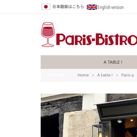
A TABLE !
»
»
YOU ARE AT:
Home
A table !
Paris 6