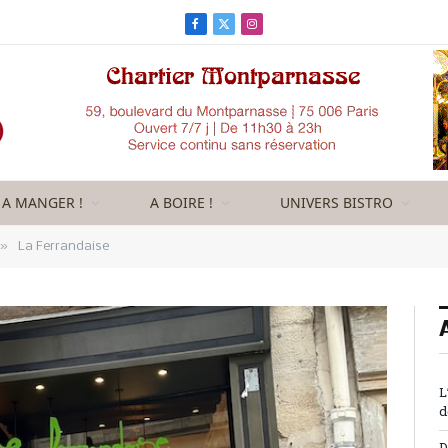
Facebook
X
Instagram
(Twitter)
A MANGER !
A BOIRE !
UNIVERS BISTRO
»
La Ferrandaise
L
d