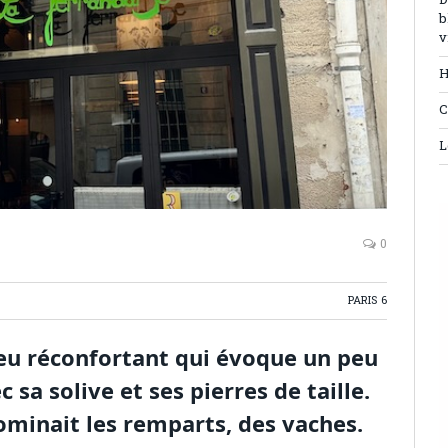
D
b
v
H
C
L
0
PARIS 6
lieu réconfortant qui évoque un peu
c sa solive et ses pierres de taille.
ominait les remparts, des vaches.