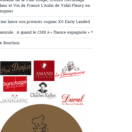
omaine de la Ville Rouge, Crozes Hermitage
lanc et Vin de France L’Aulin de Vidal-Fleury en
iognier
ine lance son premier cognac XO Early Landed
anicule : A quand le CHR à « l’heure espagnole » ?
e Bouchon