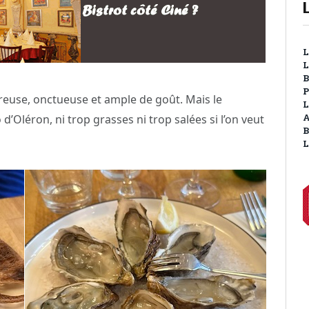
L
L
B
P
reuse, onctueuse et ample de goût. Mais le
L
Oléron, ni trop grasses ni trop salées si l’on veut
A
B
L