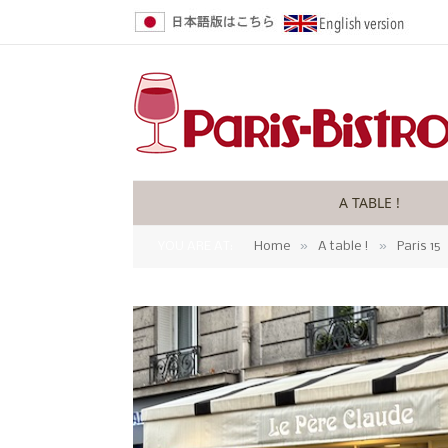
A TABLE !
»
»
YOU ARE AT:
Home
A table !
Paris 15