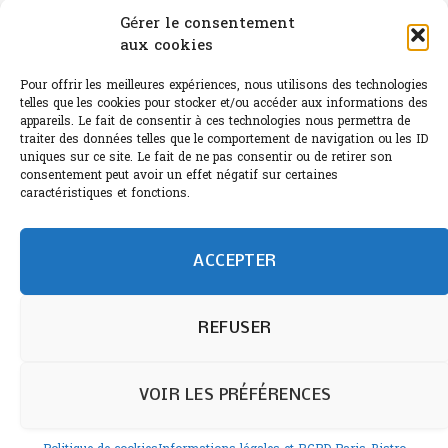
Canicule : A quand le CHR à « l’heure espagnole » ?
Gérer le consentement
aux cookies
Le Bouchon
Sélection de rosés 2026
Pour offrir les meilleures expériences, nous utilisons des technologies
telles que les cookies pour stocker et/ou accéder aux informations des
appareils. Le fait de consentir à ces technologies nous permettra de
traiter des données telles que le comportement de navigation ou les ID
uniques sur ce site. Le fait de ne pas consentir ou de retirer son
consentement peut avoir un effet négatif sur certaines
L'abus d'alcool est dangereux pour la santé.
caractéristiques et fonctions.
Sachez consommer avec modération.
©paris-bistro 2026 Paris-bistro.com est une publication 100%
humain et 0% IA de Paris Bistro Editions - SARL de Presse -
ACCEPTER
mail: contact@paris-bistro.com
Informations légales et
RGPD
Annoncer sur Paris-bistro
REFUSER
VOIR LES PRÉFÉRENCES