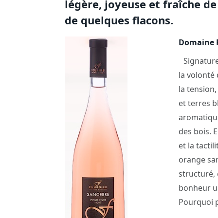
légère, joyeuse et fraîche de
de quelques flacons.
Domaine Fo
Signature 
la volonté 
la tension,
et terres b
aromatique
des bois. E
et la tacti
orange san
structuré,
bonheur un
Pourquoi p