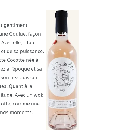
ait gentiment
t une Goulue, façon
vec elle, il faut
 et de sa puissance.
tte Cocotte née à
ez à l’époque et sa
 Son nez puissant
ues. Quant à la
plitude. Avec un wok
ocotte, comme une
rands moments.