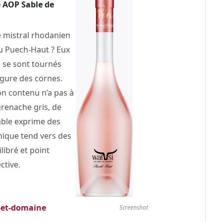
 AOP Sable de
e mistral rhodanien
u Puech-Haut ? Eux
 se sont tournés
rgure des cornes.
on contenu n’a pas à
grenache gris, de
able exprime des
ique tend vers des
libré et point
ctive.
-et-domaine
Screenshot