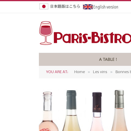
A TABLE !
»
»
YOU ARE AT:
Home
Les vins
Bonnes b