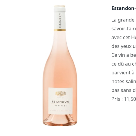
Estandon-
La grande 
savoir-fai
avec cet H
des yeux u
Ce vin a b
ce dû au c
parvient à 
notes salin
pas sans d
Pris : 11,5