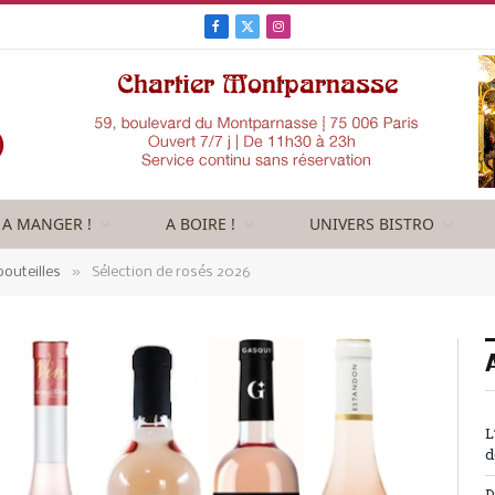
Facebook
X
Instagram
(Twitter)
A MANGER !
A BOIRE !
UNIVERS BISTRO
»
outeilles
Sélection de rosés 2026
L
d