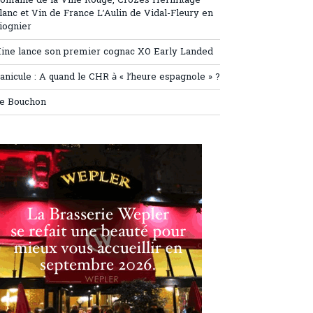
omaine de la Ville Rouge, Crozes Hermitage
lanc et Vin de France L’Aulin de Vidal-Fleury en
iognier
ine lance son premier cognac XO Early Landed
anicule : A quand le CHR à « l’heure espagnole » ?
e Bouchon