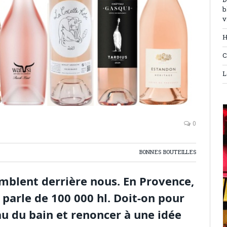
D
b
v
H
C
L
0
BONNES BOUTEILLES
emblent derrière nous. En Provence,
 parle de 100 000 hl. Doit-on pour
au du bain et renoncer à une idée