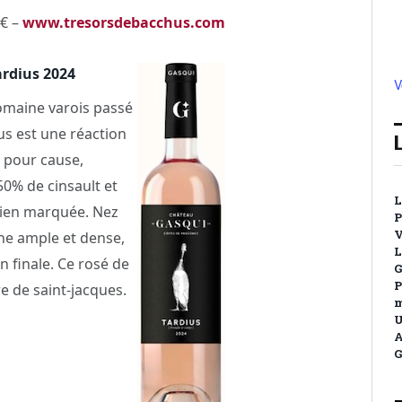
0€ –
www.tresorsdebacchus.com
ardius 2024
V
omaine varois passé
us est une réaction
t pour cause,
50% de cinsault et
L
bien marquée. Nez
P
V
che ample et dense,
L
n finale. Ce rosé de
G
P
e de saint-jacques.
m
U
A
G