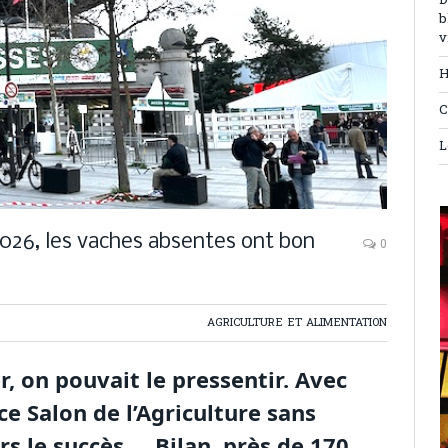
D
b
v
H
C
L
 2026, les vaches absentes ont bon
0
AGRICULTURE ET ALIMENTATION
, on pouvait le pressentir. Avec
ce Salon de l’Agriculture sans
rs le succès … Bilan, près de 170