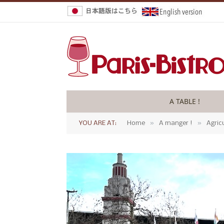
A TABLE !
»
»
YOU ARE AT:
Home
A manger !
Agric