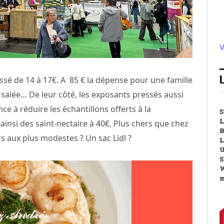
V
passé de 14 à 17€. A 85 € la dépense pour une famille
it salée… De leur côté, les exposants pressés aussi
ce à réduire les échantillons offerts à la
S
L
 ainsi des saint-nectaire à 40€. Plus chers que chez
B
ors aux plus modestes ? Un sac Lidl ?
L
U
S
W