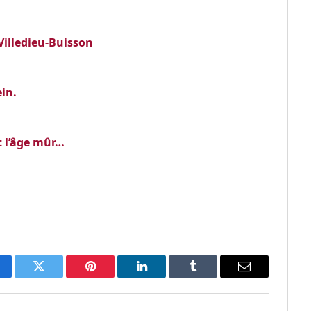
Villedieu-Buisson
ein.
t l’âge mûr…
cebook
Twitter
Pinterest
LinkedIn
Tumblr
Email