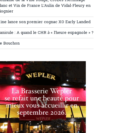
omaine de la Ville Rouge, Crozes Hermitage
lanc et Vin de France L’Aulin de Vidal-Fleury en
iognier
ine lance son premier cognac XO Early Landed
anicule : A quand le CHR à « l’heure espagnole » ?
e Bouchon