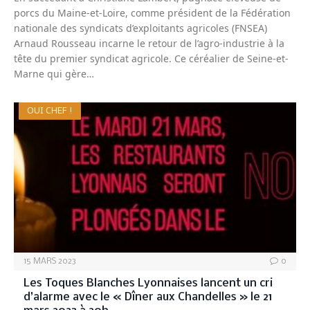
porcs du Maine-et-Loire, comme président de la Fédération
nationale des syndicats d’exploitants agricoles (FNSEA)
Arnaud Rousseau incarne le retour de l’agro-industrie à la
tête du premier syndicat agricole. Ce céréalier de Seine-et-
Marne qui gère…
OUI CHEF !
15 MARS 2023
0
Les Toques Blanches Lyonnaises lancent un cri
d’alarme avec le « Dîner aux Chandelles » le 21