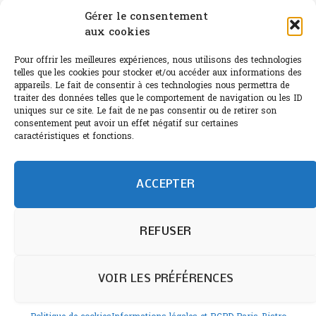
Canicule : A quand le CHR à « l’heure espagnole » ?
Gérer le consentement
aux cookies
Le Bouchon
Pour offrir les meilleures expériences, nous utilisons des technologies
Sélection de rosés 2026
telles que les cookies pour stocker et/ou accéder aux informations des
appareils. Le fait de consentir à ces technologies nous permettra de
traiter des données telles que le comportement de navigation ou les ID
uniques sur ce site. Le fait de ne pas consentir ou de retirer son
consentement peut avoir un effet négatif sur certaines
L'abus d'alcool est dangereux pour la santé.
caractéristiques et fonctions.
Sachez consommer avec modération.
©paris-bistro 2026 Paris-bistro.com est une publication 100%
humain et 0% IA de Paris Bistro Editions - SARL de Presse -
ACCEPTER
mail: contact@paris-bistro.com
Informations légales et
RGPD
Annoncer sur Paris-bistro
REFUSER
VOIR LES PRÉFÉRENCES