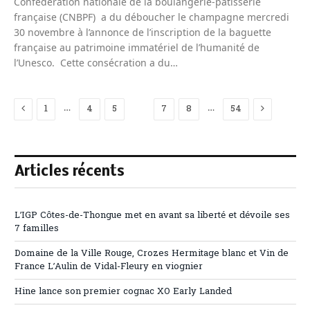
Confédération nationale de la boulangerie-pâtisserie
française (CNBPF) a du déboucher le champagne mercredi
30 novembre à l’annonce de l’inscription de la baguette
française au patrimoine immatériel de l’humanité de
l’Unesco. Cette consécration a du…
Previous
Next
…
…
1
4
5
6
7
8
54
Articles récents
L’IGP Côtes-de-Thongue met en avant sa liberté et dévoile ses
7 familles
Domaine de la Ville Rouge, Crozes Hermitage blanc et Vin de
France L’Aulin de Vidal-Fleury en viognier
Hine lance son premier cognac XO Early Landed