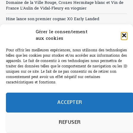
Domaine de la Ville Rouge, Crozes Hermitage blanc et Vin de
France L’Aulin de Vidal-Fleury en viognier
Hine lance son premier cognac XO Early Landed
Canicule : A quand le CHR à « l’heure espagnole » ?
Gérer le consentement
aux cookies
Le Bouchon
Pour offrir les meilleures expériences, nous utilisons des technologies
Sélection de rosés 2026
telles que les cookies pour stocker et/ou accéder aux informations des
appareils. Le fait de consentir à ces technologies nous permettra de
traiter des données telles que le comportement de navigation ou les ID
uniques sur ce site. Le fait de ne pas consentir ou de retirer son
consentement peut avoir un effet négatif sur certaines
L'abus d'alcool est dangereux pour la santé.
caractéristiques et fonctions.
Sachez consommer avec modération.
©paris-bistro 2026 Paris-bistro.com est une publication 100%
humain et 0% IA de Paris Bistro Editions - SARL de Presse -
ACCEPTER
mail: contact@paris-bistro.com
Informations légales et
RGPD
Annoncer sur Paris-bistro
REFUSER