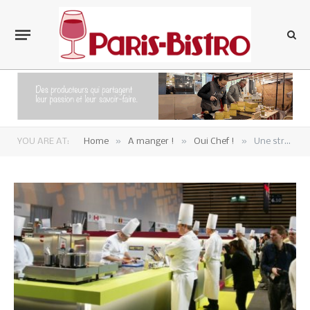
»
»
»
YOU ARE AT:
Home
A manger !
Oui Chef !
Une stratégie pour la haute gastronomie qui fait tousser…