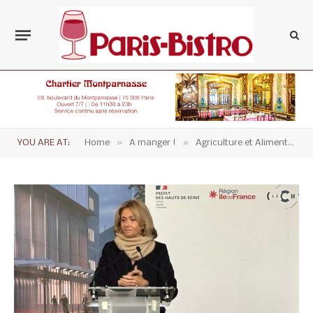
»
»
YOU ARE AT:
Home
A manger !
Agriculture et Alimentation