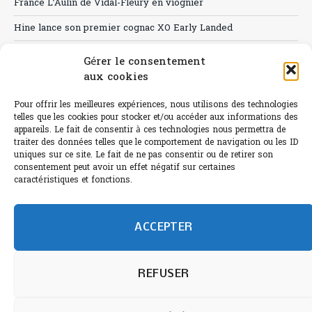
France L’Aulin de Vidal-Fleury en viognier
Hine lance son premier cognac XO Early Landed
Canicule : A quand le CHR à « l’heure espagnole » ?
Gérer le consentement
aux cookies
Le Bouchon
Sélection de rosés 2026
Pour offrir les meilleures expériences, nous utilisons des technologies
telles que les cookies pour stocker et/ou accéder aux informations des
appareils. Le fait de consentir à ces technologies nous permettra de
traiter des données telles que le comportement de navigation ou les ID
uniques sur ce site. Le fait de ne pas consentir ou de retirer son
consentement peut avoir un effet négatif sur certaines
L'abus d'alcool est dangereux pour la santé.
caractéristiques et fonctions.
Sachez consommer avec modération.
©paris-bistro 2026 Paris-bistro.com est une publication 100%
humain et 0% IA de Paris Bistro Editions - SARL de Presse -
ACCEPTER
mail: contact@paris-bistro.com
Informations légales et
RGPD
Annoncer sur Paris-bistro
REFUSER