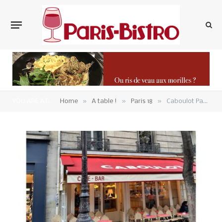
»
»
»
YOU ARE AT:
Home
A table !
Paris 18
Caboulot Paris 18