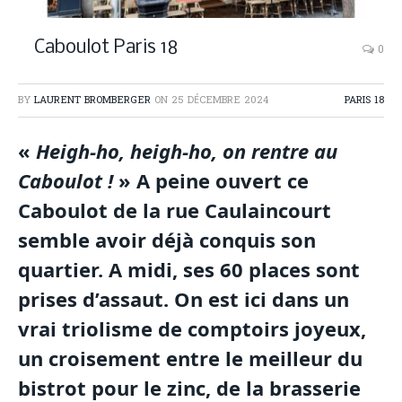
Caboulot Paris 18
0
BY
LAURENT BROMBERGER
ON
25 DÉCEMBRE 2024
PARIS 18
«
Heigh-ho, heigh-ho, on rentre au
Caboulot !
» A peine ouvert ce
Caboulot de la rue Caulaincourt
semble avoir déjà conquis son
quartier. A midi, ses 60 places sont
prises d’assaut. On est ici dans un
vrai triolisme de comptoirs joyeux,
un croisement entre le meilleur du
bistrot pour le zinc, de la brasserie