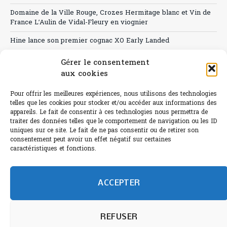
Domaine de la Ville Rouge, Crozes Hermitage blanc et Vin de
France L’Aulin de Vidal-Fleury en viognier
Hine lance son premier cognac XO Early Landed
Canicule : A quand le CHR à « l’heure espagnole » ?
Gérer le consentement
aux cookies
Le Bouchon
Pour offrir les meilleures expériences, nous utilisons des technologies
Sélection de rosés 2026
telles que les cookies pour stocker et/ou accéder aux informations des
appareils. Le fait de consentir à ces technologies nous permettra de
traiter des données telles que le comportement de navigation ou les ID
uniques sur ce site. Le fait de ne pas consentir ou de retirer son
consentement peut avoir un effet négatif sur certaines
L'abus d'alcool est dangereux pour la santé.
caractéristiques et fonctions.
Sachez consommer avec modération.
©paris-bistro 2026 Paris-bistro.com est une publication 100%
humain et 0% IA de Paris Bistro Editions - SARL de Presse -
ACCEPTER
mail: contact@paris-bistro.com
Informations légales et
RGPD
Annoncer sur Paris-bistro
REFUSER