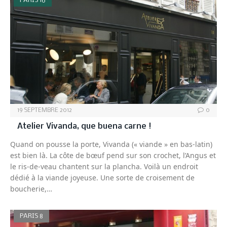
PARIS 16
19 SEPTEMBRE 2012
0
Atelier Vivanda, que buena carne !
Quand on pousse la porte, Vivanda (« viande » en bas-latin)
est bien là. La côte de bœuf pend sur son crochet, l’Angus et
le ris-de-veau chantent sur la plancha. Voilà un endroit
dédié à la viande joyeuse. Une sorte de croisement de
boucherie,…
PARIS 8