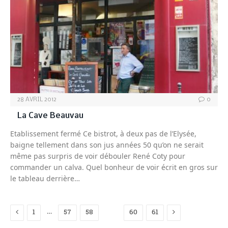
28 AVRIL 2012
0
La Cave Beauvau
Etablissement fermé Ce bistrot, à deux pas de l’Elysée,
baigne tellement dans son jus années 50 qu’on ne serait
même pas surpris de voir débouler René Coty pour
commander un calva. Quel bonheur de voir écrit en gros sur
le tableau derrière…
Previous
Next
…
1
57
58
59
60
61