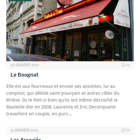
22 JANVIER 2013
0
Le Bougnat
Elle est aux fourneaux et envoie ses assiettes, lui au
comptoir, qui débite saint-pourçain et autres côtes du
Rhône. Ils le font si bien qu’ils ont même décroché la
Bouteille d’or en 2008. Laurence et Eric Deconquand
travaillent en couple, en purs…
12 JANVIER 2013
0