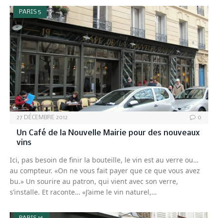
PARIS 5
27 DÉCEMBRE 2012
0
Un Café de la Nouvelle Mairie pour des nouveaux
vins
Ici, pas besoin de finir la bouteille, le vin est au verre ou…
au compteur. «On ne vous fait payer que ce que vous avez
bu.» Un sourire au patron, qui vient avec son verre,
s’installe. Et raconte… «J’aime le vin naturel,…