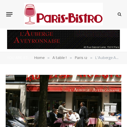
»
»
»
YOU ARE AT:
Home
A table !
Paris 12
L’Auberge Aveyronnaise