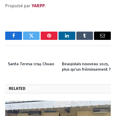
Propulsé par
YARPP
.
Facebook
Twitter
Pinterest
LinkedIn
Tumblr
Email
PREVIOUS ARTICLE
NEXT ARTICLE
Santa Teresa 1796 Chuao
Beaujolais nouveau 2025,
plus qu’un frémissement ?
RELATED
POSTS