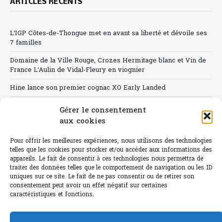
ARTICLES RÉCENTS
L’IGP Côtes-de-Thongue met en avant sa liberté et dévoile ses
7 familles
Domaine de la Ville Rouge, Crozes Hermitage blanc et Vin de
France L’Aulin de Vidal-Fleury en viognier
Hine lance son premier cognac XO Early Landed
Canicule : A quand le CHR à « l’heure espagnole » ?
Gérer le consentement
aux cookies
Le Bouchon
Pour offrir les meilleures expériences, nous utilisons des technologies
Sélection de rosés 2026
telles que les cookies pour stocker et/ou accéder aux informations des
appareils. Le fait de consentir à ces technologies nous permettra de
traiter des données telles que le comportement de navigation ou les ID
uniques sur ce site. Le fait de ne pas consentir ou de retirer son
consentement peut avoir un effet négatif sur certaines
L'abus d'alcool est dangereux pour la santé.
caractéristiques et fonctions.
Sachez consommer avec modération.
©paris-bistro 2026 Paris-bistro.com est une publication 100%