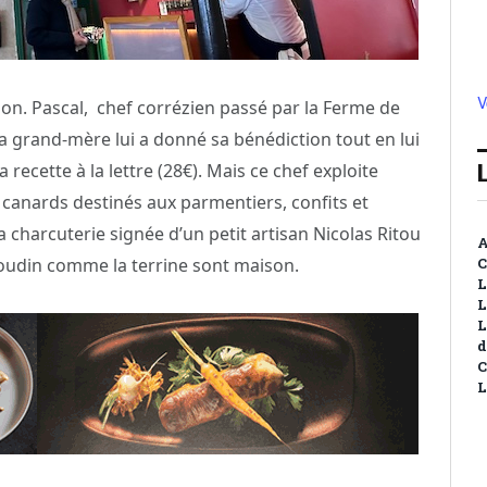
V
ation. Pascal, chef corrézien passé par la Ferme de
 Sa grand-mère lui a donné sa bénédiction tout en lui
 recette à la lettre (28€). Mais ce chef exploite
s canards destinés aux parmentiers, confits et
 charcuterie signée d’un petit artisan Nicolas Ritou
A
e boudin comme la terrine sont maison.
C
L
L
L
d
C
L