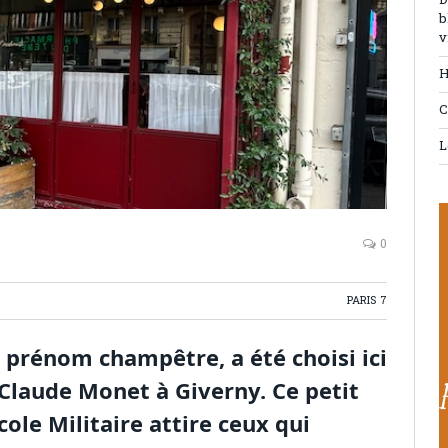
D
b
v
H
C
L
0
PARIS 7
 prénom champêtre, a été choisi ici
 Claude Monet à Giverny. Ce petit
cole Militaire attire ceux qui