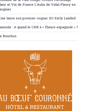
omaine de la Ville Rouge, Crozes Hermitage
lanc et Vin de France L’Aulin de Vidal-Fleury en
iognier
ine lance son premier cognac XO Early Landed
anicule : A quand le CHR à « l’heure espagnole » ?
e Bouchon