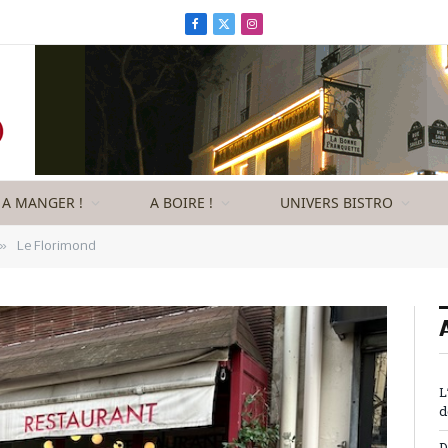
Facebook
X
Instagram
(Twitter)
A MANGER !
A BOIRE !
UNIVERS BISTRO
»
Le Florimond
L
d