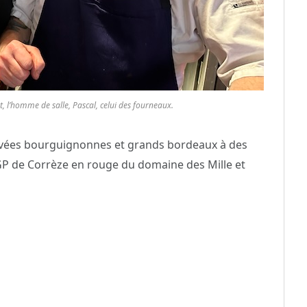
 l’homme de salle, Pascal, celui des fourneaux.
cuvées bourguignonnes et grands bordeaux à des
IGP de Corrèze en rouge du domaine des Mille et