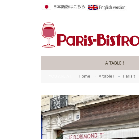
A TABLE !
»
»
YOU ARE AT:
Home
A table !
Paris 7