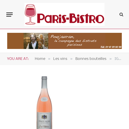
»
»
»
YOU ARE AT:
Home
Les vins
Bonnes bouteilles
IGP Val de Loire – Rosé pinot noir 2020 de Joost de Villebois