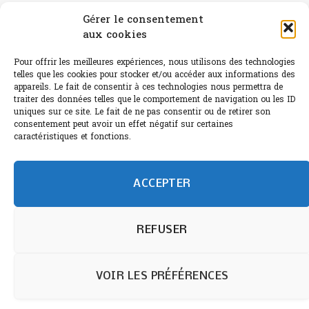
Canicule : A quand le CHR à « l’heure espagnole » ?
Gérer le consentement
aux cookies
Le Bouchon
Sélection de rosés 2026
Pour offrir les meilleures expériences, nous utilisons des technologies
telles que les cookies pour stocker et/ou accéder aux informations des
appareils. Le fait de consentir à ces technologies nous permettra de
traiter des données telles que le comportement de navigation ou les ID
uniques sur ce site. Le fait de ne pas consentir ou de retirer son
consentement peut avoir un effet négatif sur certaines
L'abus d'alcool est dangereux pour la santé.
caractéristiques et fonctions.
Sachez consommer avec modération.
©paris-bistro 2026 Paris-bistro.com est une publication 100%
humain et 0% IA de Paris Bistro Editions - SARL de Presse -
ACCEPTER
mail: contact@paris-bistro.com
Informations légales et
RGPD
Annoncer sur Paris-bistro
REFUSER
VOIR LES PRÉFÉRENCES