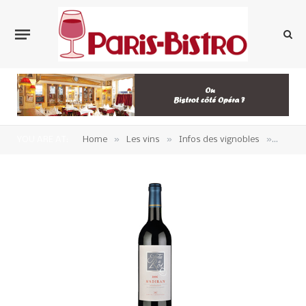
»
»
»
YOU ARE AT:
Home
Les vins
Infos des vignobles
sud-ou