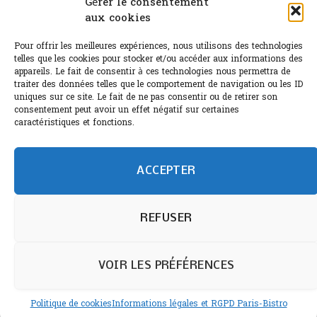
Gérer le consentement
aux cookies
Le Bouchon
Pour offrir les meilleures expériences, nous utilisons des technologies
Sélection de rosés 2026
telles que les cookies pour stocker et/ou accéder aux informations des
appareils. Le fait de consentir à ces technologies nous permettra de
traiter des données telles que le comportement de navigation ou les ID
uniques sur ce site. Le fait de ne pas consentir ou de retirer son
consentement peut avoir un effet négatif sur certaines
L'abus d'alcool est dangereux pour la santé.
caractéristiques et fonctions.
Sachez consommer avec modération.
©paris-bistro 2026 Paris-bistro.com est une publication 100%
humain et 0% IA de Paris Bistro Editions - SARL de Presse -
ACCEPTER
mail: contact@paris-bistro.com
Informations légales et
RGPD
Annoncer sur Paris-bistro
REFUSER
VOIR LES PRÉFÉRENCES
Politique de cookies
Informations légales et RGPD Paris-Bistro