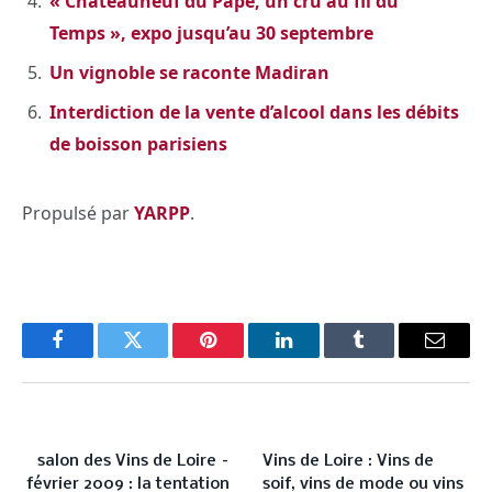
« Chateauneuf du Pape, un cru au fil du
Temps », expo jusqu’au 30 septembre
Un vignoble se raconte Madiran
Interdiction de la vente d’alcool dans les débits
de boisson parisiens
Propulsé par
YARPP
.
Facebook
Twitter
Pinterest
LinkedIn
Tumblr
Email
PREVIOUS ARTICLE
NEXT ARTICLE
salon des Vins de Loire –
Vins de Loire : Vins de
février 2009 : la tentation
soif, vins de mode ou vins