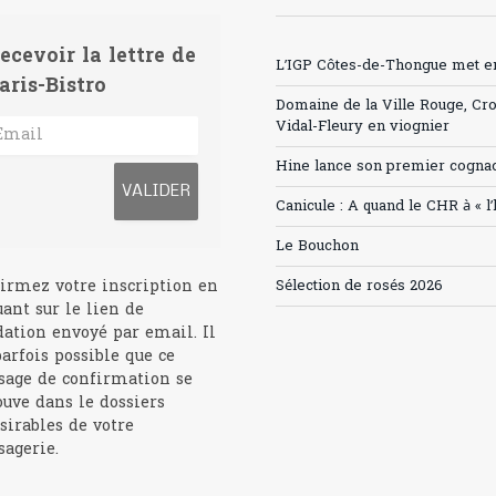
ecevoir la lettre de
L’IGP Côtes-de-Thongue met en 
aris-Bistro
Domaine de la Ville Rouge, Cr
Vidal-Fleury en viognier
Hine lance son premier cogna
Canicule : A quand le CHR à « l
Le Bouchon
irmez votre inscription en
Sélection de rosés 2026
uant sur le lien de
dation envoyé par email. Il
parfois possible que ce
age de confirmation se
ouve dans le dossiers
sirables de votre
agerie.