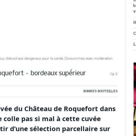
D
b
v
H
C
L
oquefort – bordeaux supérieur
0
BONNES BOUTEILLES
cuvée du Château de Roquefort dans
 colle pas si mal à cette cuvée
ir d’une sélection parcellaire sur