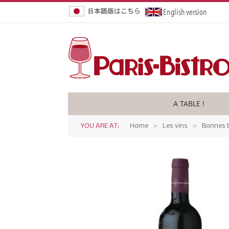
A TABLE !
»
»
YOU ARE AT:
Home
Les vins
Bonnes b