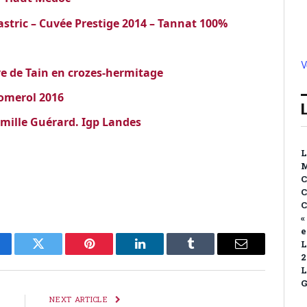
tric – Cuvée Prestige 2014 – Tannat 100%
V
ave de Tain en crozes-hermitage
Pomerol 2016
mille Guérard. Igp Landes
L
C
C
C
«
e
L
cebook
Twitter
Pinterest
LinkedIn
Tumblr
Email
2
L
G
E
NEXT ARTICLE