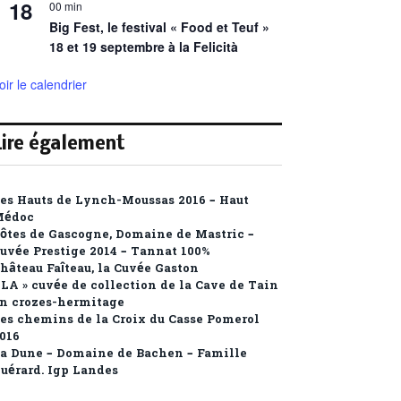
18
00 min
Big Fest, le festival « Food et Teuf »
18 et 19 septembre à la Felicità
oir le calendrier
Lire également
es Hauts de Lynch-Moussas 2016 – Haut
Médoc
ôtes de Gascogne, Domaine de Mastric –
uvée Prestige 2014 – Tannat 100%
hâteau Faîteau, la Cuvée Gaston
 LA » cuvée de collection de la Cave de Tain
n crozes-hermitage
es chemins de la Croix du Casse Pomerol
016
a Dune – Domaine de Bachen – Famille
uérard. Igp Landes