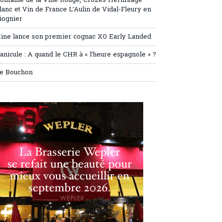
omaine de la Ville Rouge, Crozes Hermitage
lanc et Vin de France L’Aulin de Vidal-Fleury en
iognier
ine lance son premier cognac XO Early Landed
anicule : A quand le CHR à « l’heure espagnole » ?
e Bouchon