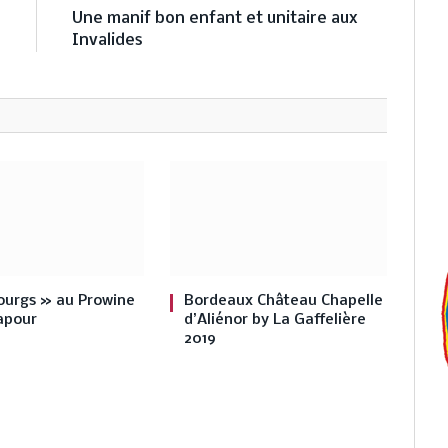
e
Une manif bon enfant et unitaire aux
s
Invalides
ourgs » au Prowine
Bordeaux Château Chapelle
apour
d’Aliénor by La Gaffelière
2019