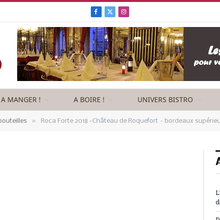
Facebook
X
Instagram
(Twitter)
A MANGER !
A BOIRE !
UNIVERS BISTRO
»
outeilles
Roca Forte 2018 -Château de Roquefort – bordeaux supérie
L
d