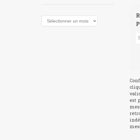
R
Archives
P
Conf
cliq
vali
est 
mess
retr
indé
mess