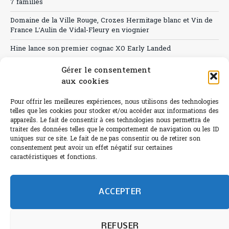
7 familles
Domaine de la Ville Rouge, Crozes Hermitage blanc et Vin de
France L’Aulin de Vidal-Fleury en viognier
Hine lance son premier cognac XO Early Landed
Canicule : A quand le CHR à « l’heure espagnole » ?
Gérer le consentement
aux cookies
Le Bouchon
Pour offrir les meilleures expériences, nous utilisons des technologies
Sélection de rosés 2026
telles que les cookies pour stocker et/ou accéder aux informations des
appareils. Le fait de consentir à ces technologies nous permettra de
traiter des données telles que le comportement de navigation ou les ID
uniques sur ce site. Le fait de ne pas consentir ou de retirer son
consentement peut avoir un effet négatif sur certaines
L'abus d'alcool est dangereux pour la santé.
caractéristiques et fonctions.
Sachez consommer avec modération.
©paris-bistro 2026 Paris-bistro.com est une publication 100%
humain et 0% IA de Paris Bistro Editions - SARL de Presse -
ACCEPTER
mail: contact@paris-bistro.com
Informations légales et
RGPD
Annoncer sur Paris-bistro
REFUSER