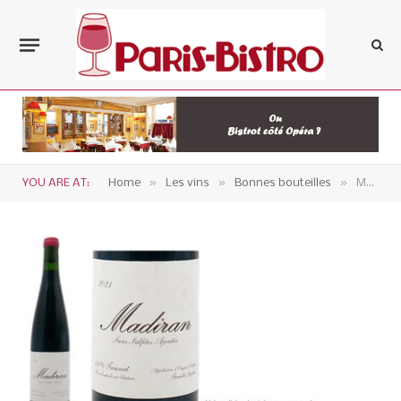
»
»
»
YOU ARE AT:
Home
Les vins
Bonnes bouteilles
Madiran sans sulfites – Famille Laplace 2021