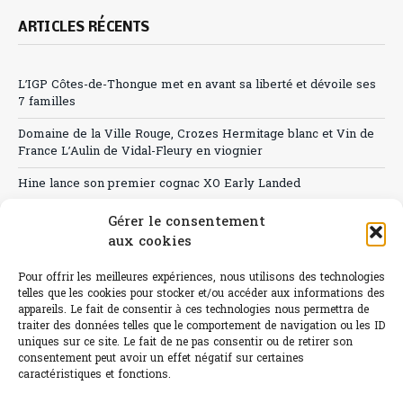
ARTICLES RÉCENTS
L’IGP Côtes-de-Thongue met en avant sa liberté et dévoile ses
7 familles
Domaine de la Ville Rouge, Crozes Hermitage blanc et Vin de
France L’Aulin de Vidal-Fleury en viognier
Hine lance son premier cognac XO Early Landed
Canicule : A quand le CHR à « l’heure espagnole » ?
Gérer le consentement
aux cookies
Le Bouchon
Pour offrir les meilleures expériences, nous utilisons des technologies
Sélection de rosés 2026
telles que les cookies pour stocker et/ou accéder aux informations des
appareils. Le fait de consentir à ces technologies nous permettra de
traiter des données telles que le comportement de navigation ou les ID
uniques sur ce site. Le fait de ne pas consentir ou de retirer son
consentement peut avoir un effet négatif sur certaines
L'abus d'alcool est dangereux pour la santé.
caractéristiques et fonctions.
Sachez consommer avec modération.