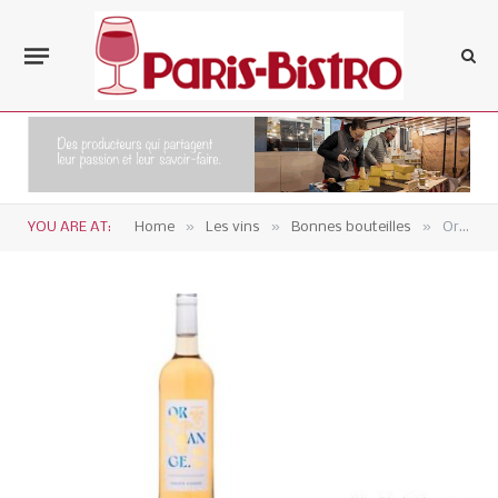
»
»
»
YOU ARE AT:
Home
Les vins
Bonnes bouteilles
Orange par Xavier Vignon – vin de France