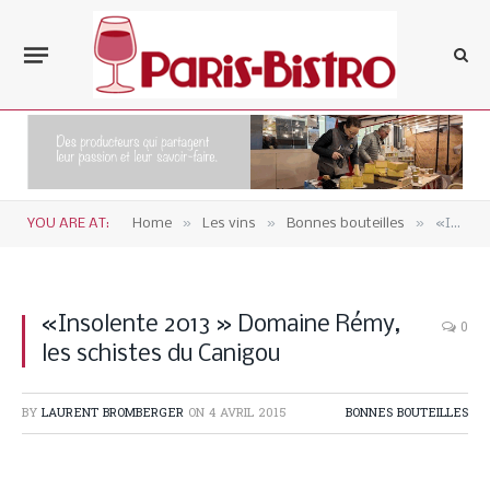
»
»
»
YOU ARE AT:
Home
Les vins
Bonnes bouteilles
«Insolente 2013 » Domaine Rémy, les schistes du Canigou
«Insolente 2013 » Domaine Rémy,
0
les schistes du Canigou
BY
LAURENT BROMBERGER
ON
4 AVRIL 2015
BONNES BOUTEILLES