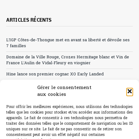
ARTICLES RÉCENTS
L’IGP Côtes-de-Thongue met en avant sa liberté et dévoile ses
7 familles
Domaine de la Ville Rouge, Crozes Hermitage blanc et Vin de
France L’Aulin de Vidal-Fleury en viognier
Hine lance son premier cognac XO Early Landed
Canicule : A quand le CHR à « l’heure espagnole » ?
Gérer le consentement
aux cookies
Le Bouchon
Pour offrir les meilleures expériences, nous utilisons des technologies
Sélection de rosés 2026
telles que les cookies pour stocker et/ou accéder aux informations des
appareils. Le fait de consentir à ces technologies nous permettra de
traiter des données telles que le comportement de navigation ou les ID
uniques sur ce site. Le fait de ne pas consentir ou de retirer son
consentement peut avoir un effet négatif sur certaines