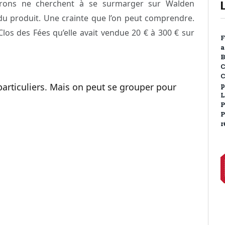
patrons ne cherchent à se surmarger sur Walden
u produit. Une crainte que l’on peut comprendre.
Clos des Fées qu’elle avait vendue 20 € à 300 € sur
F
a
B
C
C
 particuliers. Mais on peut se grouper pour
p
L
P
P
r