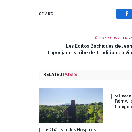
SHARE.
Fa
PREVIOUS ARTICL
Les Editos Bachiques de Jea
Lapoujade, scribe de Tradition du Vi
RELATED
POSTS
«Insole
Rémy, le
Canigou
Le Château des Hospices