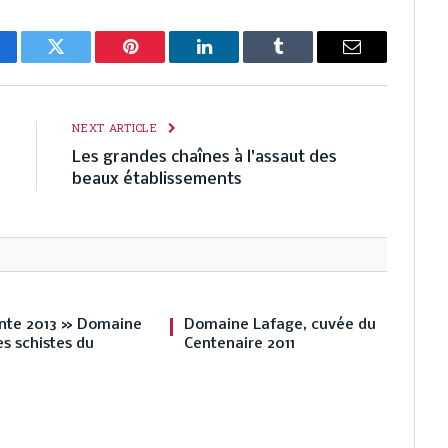
cebook
Twitter
Pinterest
LinkedIn
Tumblr
Email
E
NEXT ARTICLE
n
Les grandes chaînes à l’assaut des
n
beaux établissements
nte 2013 » Domaine
Domaine Lafage, cuvée du
s schistes du
Centenaire 2011