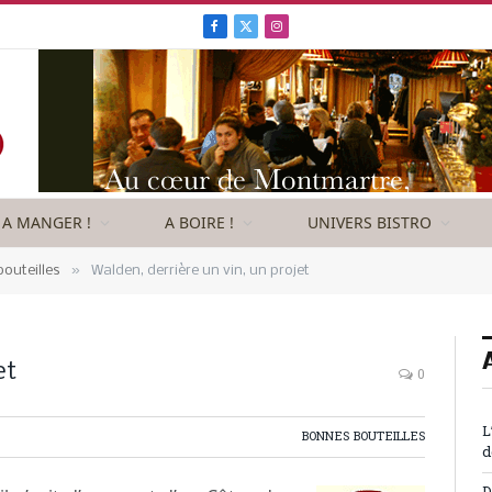
Facebook
X
Instagram
(Twitter)
A MANGER !
A BOIRE !
UNIVERS BISTRO
»
outeilles
Walden, derrière un vin, un projet
et
0
L
BONNES BOUTEILLES
d