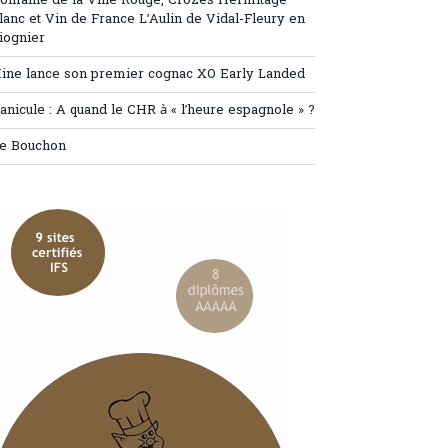
omaine de la Ville Rouge, Crozes Hermitage
lanc et Vin de France L’Aulin de Vidal-Fleury en
iognier
ine lance son premier cognac XO Early Landed
anicule : A quand le CHR à « l’heure espagnole » ?
e Bouchon