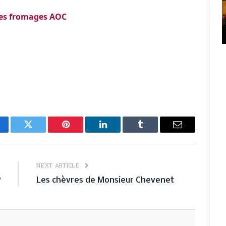
les fromages AOC
cebook
Twitter
Pinterest
LinkedIn
Tumblr
Email
E
NEXT ARTICLE
P
Les chèvres de Monsieur Chevenet