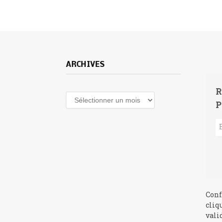
ARCHIVES
R
Archives
P
Conf
cliq
vali