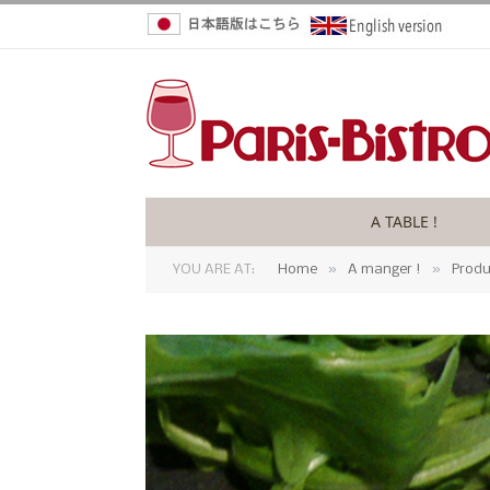
A TABLE !
»
»
YOU ARE AT:
Home
A manger !
Produ