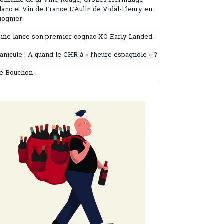
omaine de la Ville Rouge, Crozes Hermitage
lanc et Vin de France L’Aulin de Vidal-Fleury en
iognier
ine lance son premier cognac XO Early Landed
anicule : A quand le CHR à « l’heure espagnole » ?
e Bouchon