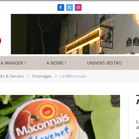
Facebook
X
Instagram
(Twitter)
A MANGER !
A BOIRE !
UNIVERS BISTRO
»
»
its & Terroirs
Fromages
Le Mâconnais
L
d