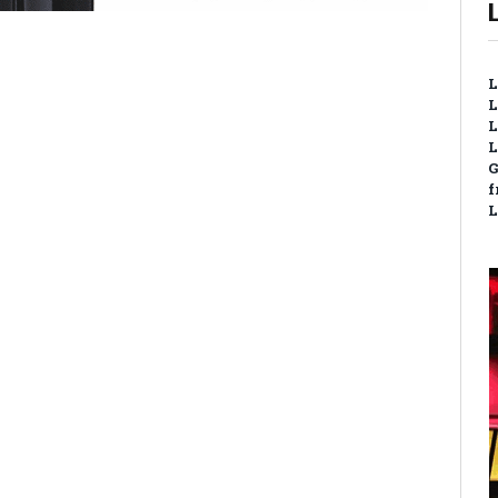
L
L
L
L
G
f
L