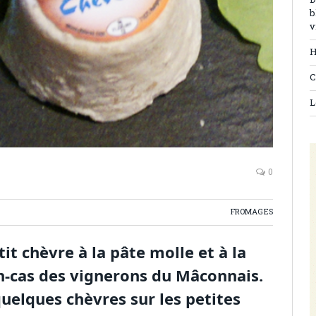
D
b
v
H
C
L
0
FROMAGES
it chèvre à la pâte molle et à la
’en-cas des vignerons du Mâconnais.
quelques chèvres sur les petites