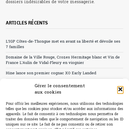
dossiers indésirables de votre messagerie.
ARTICLES RÉCENTS
L’IGP Côtes-de-Thongue met en avant sa liberté et dévoile ses
7 familles
Domaine de la Ville Rouge, Crozes Hermitage blanc et Vin de
France L’Aulin de Vidal-Fleury en viognier
Hine lance son premier cognac XO Early Landed
Canicule : A quand le CHR à « l’heure espagnole » ?
Gérer le consentement
aux cookies
Le Bouchon
Pour offrir les meilleures expériences, nous utilisons des technologies
Sélection de rosés 2026
telles que les cookies pour stocker et/ou accéder aux informations des
appareils. Le fait de consentir à ces technologies nous permettra de
traiter des données telles que le comportement de navigation ou les ID
uniques sur ce site. Le fait de ne pas consentir ou de retirer son