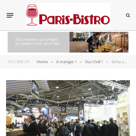
»
»
»
YOU ARE AT:
Home
A manger !
Oui Chef !
Sirha 2013 : Vatel est-il soluble dans Tricatel ?