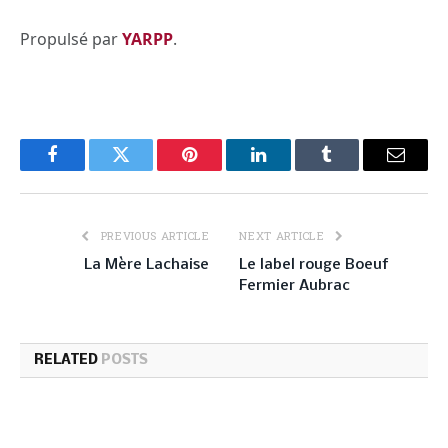
Propulsé par
YARPP
.
Facebook
Twitter
Pinterest
LinkedIn
Tumblr
Email
PREVIOUS ARTICLE
NEXT ARTICLE
La Mère Lachaise
Le label rouge Boeuf
Fermier Aubrac
RELATED
POSTS