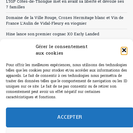
L’IGP Côtes-de-Thongue met en avant sa liberté et dévoile ses
7 familles
Domaine de la Ville Rouge, Crozes Hermitage blanc et Vin de
France L’Aulin de Vidal-Fleury en viognier
Hine lance son premier cognac XO Early Landed
Canicule : A quand le CHR à « l’heure espagnole » ?
Gérer le consentement
aux cookies
Le Bouchon
Pour offrir les meilleures expériences, nous utilisons des technologies
Sélection de rosés 2026
telles que les cookies pour stocker et/ou accéder aux informations des
appareils. Le fait de consentir à ces technologies nous permettra de
traiter des données telles que le comportement de navigation ou les ID
uniques sur ce site. Le fait de ne pas consentir ou de retirer son
consentement peut avoir un effet négatif sur certaines
L'abus d'alcool est dangereux pour la santé.
caractéristiques et fonctions.
Sachez consommer avec modération.
©paris-bistro 2026 Paris-bistro.com est une publication 100%
humain et 0% IA de Paris Bistro Editions - SARL de Presse -
ACCEPTER
mail: contact@paris-bistro.com
Informations légales et
RGPD