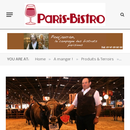
»
»
»
YOU ARE AT:
Home
A manger !
Produits & Terroirs
Occi