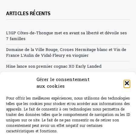
ARTICLES RÉCENTS
L’IGP Côtes-de-Thongue met en avant sa liberté et dévoile ses
7 familles
Domaine de la Ville Rouge, Crozes Hermitage blanc et Vin de
France L’Aulin de Vidal-Fleury en viognier
Hine lance son premier cognac XO Early Landed
Canicule : A quand le CHR à « l’heure espagnole » ?
Gérer le consentement
aux cookies
Le Bouchon
Pour offrir les meilleures expériences, nous utilisons des technologies
Sélection de rosés 2026
telles que les cookies pour stocker et/ou accéder aux informations des
appareils. Le fait de consentir à ces technologies nous permettra de
traiter des données telles que le comportement de navigation ou les ID
uniques sur ce site. Le fait de ne pas consentir ou de retirer son
consentement peut avoir un effet négatif sur certaines
L'abus d'alcool est dangereux pour la santé.
caractéristiques et fonctions.