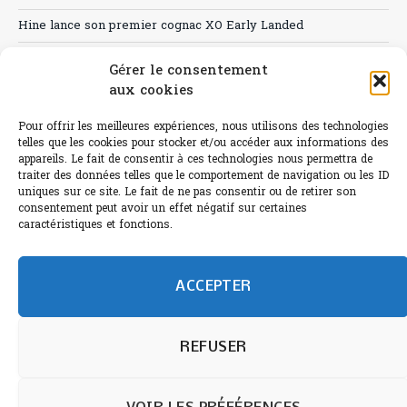
Hine lance son premier cognac XO Early Landed
Canicule : A quand le CHR à « l’heure espagnole » ?
Gérer le consentement
aux cookies
Le Bouchon
Sélection de rosés 2026
Pour offrir les meilleures expériences, nous utilisons des technologies
telles que les cookies pour stocker et/ou accéder aux informations des
appareils. Le fait de consentir à ces technologies nous permettra de
traiter des données telles que le comportement de navigation ou les ID
uniques sur ce site. Le fait de ne pas consentir ou de retirer son
consentement peut avoir un effet négatif sur certaines
L'abus d'alcool est dangereux pour la santé.
caractéristiques et fonctions.
Sachez consommer avec modération.
©paris-bistro 2026 Paris-bistro.com est une publication 100%
humain et 0% IA de Paris Bistro Editions - SARL de Presse -
ACCEPTER
mail: contact@paris-bistro.com
Informations légales et
RGPD
Annoncer sur Paris-bistro
REFUSER