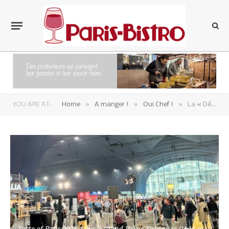
»
»
»
YOU ARE AT:
Home
A manger !
Oui Chef !
La « Démocratisation de la Gastronomie » façon Taste of Paris