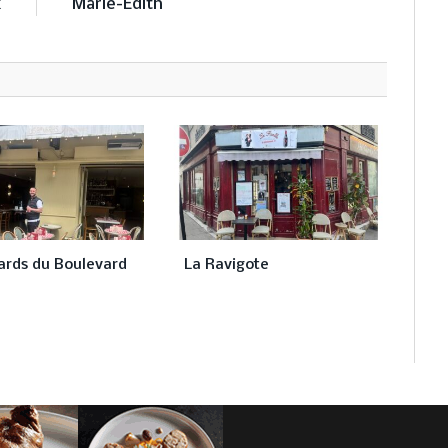
k
Marie-Edith
ards du Boulevard
La Ravigote