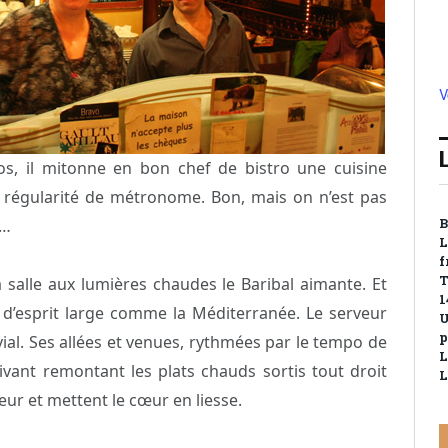
V
nos, il mitonne en bon chef de bistro une cuisine
e régularité de métronome. Bon, mais on n’est pas
u…
B
L
f
T
a salle aux lumières chaudes le Baribal aimante. Et
1
re d’esprit large comme la Méditerranée. Le serveur
U
p
vial. Ses allées et venues, rythmées par le tempo de
L
vivant remontant les plats chauds sortis tout droit
L
ur et mettent le cœur en liesse.