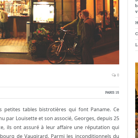
D
b
v
H
C
L
0
PARIS 15
 petites tables bistrotières qui font Paname. Ce
enu par Louisette et son associé, Georges, depuis 25
, ils ont assuré à leur affaire une réputation qui
bourg de Vaugirard. Parmi les inconditionnels du