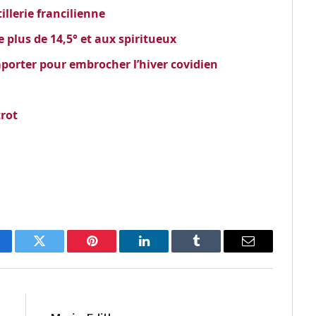
illerie francilienne
 plus de 14,5° et aux spiritueux
orter pour embrocher l’hiver covidien
trot
cebook
Twitter
Pinterest
LinkedIn
Tumblr
Email
E
NEXT ARTICLE