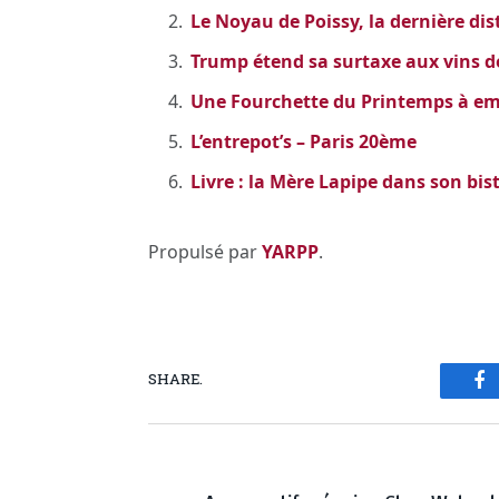
Le Noyau de Poissy, la dernière dist
Trump étend sa surtaxe aux vins de
Une Fourchette du Printemps à emp
L’entrepot’s – Paris 20ème
Livre : la Mère Lapipe dans son bis
Propulsé par
YARPP
.
SHARE.
Fa
PREVIOUS ARTICL