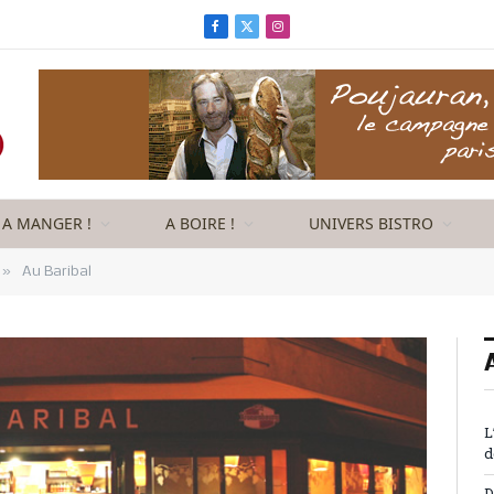
Facebook
X
Instagram
(Twitter)
A MANGER !
A BOIRE !
UNIVERS BISTRO
»
Au Baribal
L
d