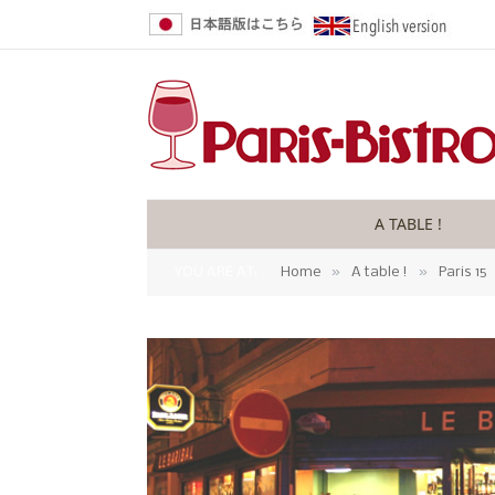
A TABLE !
»
»
YOU ARE AT:
Home
A table !
Paris 15