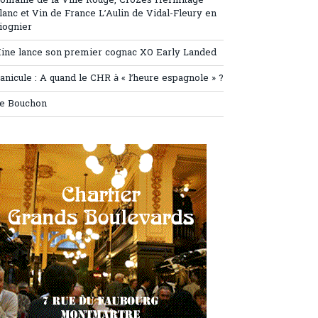
omaine de la Ville Rouge, Crozes Hermitage
lanc et Vin de France L’Aulin de Vidal-Fleury en
iognier
ine lance son premier cognac XO Early Landed
anicule : A quand le CHR à « l’heure espagnole » ?
e Bouchon