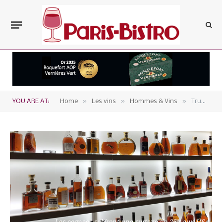
»
»
»
YOU ARE AT:
Home
Les vins
Hommes & Vins
Trump étend sa surtaxe aux vins de plus de 14,5° et aux spiritueux