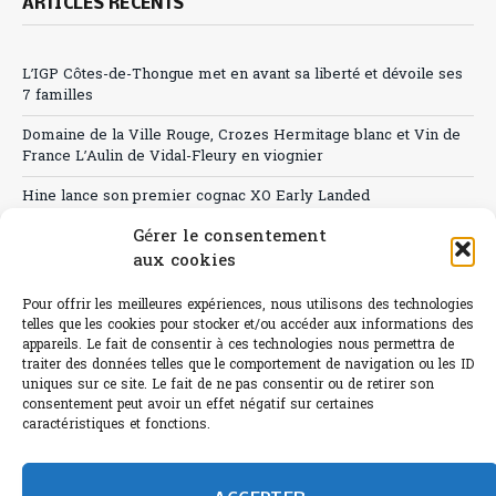
ARTICLES RÉCENTS
L’IGP Côtes-de-Thongue met en avant sa liberté et dévoile ses
7 familles
Domaine de la Ville Rouge, Crozes Hermitage blanc et Vin de
France L’Aulin de Vidal-Fleury en viognier
Hine lance son premier cognac XO Early Landed
Gérer le consentement
Canicule : A quand le CHR à « l’heure espagnole » ?
aux cookies
Le Bouchon
Pour offrir les meilleures expériences, nous utilisons des technologies
Sélection de rosés 2026
telles que les cookies pour stocker et/ou accéder aux informations des
appareils. Le fait de consentir à ces technologies nous permettra de
traiter des données telles que le comportement de navigation ou les ID
uniques sur ce site. Le fait de ne pas consentir ou de retirer son
consentement peut avoir un effet négatif sur certaines
caractéristiques et fonctions.
L'abus d'alcool est dangereux pour la santé.
Sachez consommer avec modération.
©paris-bistro 2026 Paris-bistro.com est une publication 100%