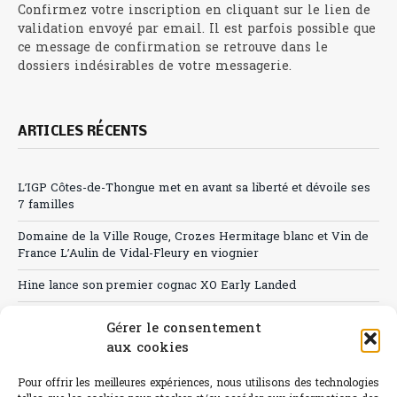
Confirmez votre inscription en cliquant sur le lien de
validation envoyé par email. Il est parfois possible que
ce message de confirmation se retrouve dans le
dossiers indésirables de votre messagerie.
ARTICLES RÉCENTS
L’IGP Côtes-de-Thongue met en avant sa liberté et dévoile ses
7 familles
Domaine de la Ville Rouge, Crozes Hermitage blanc et Vin de
France L’Aulin de Vidal-Fleury en viognier
Hine lance son premier cognac XO Early Landed
Canicule : A quand le CHR à « l’heure espagnole » ?
Gérer le consentement
aux cookies
Le Bouchon
Sélection de rosés 2026
Pour offrir les meilleures expériences, nous utilisons des technologies