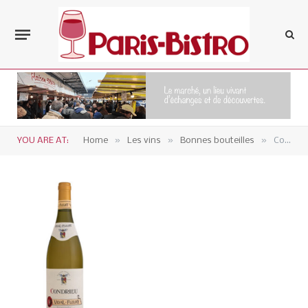
»
»
»
YOU ARE AT:
Home
Les vins
Bonnes bouteilles
Condrieu 2018 – Vidal Fleury