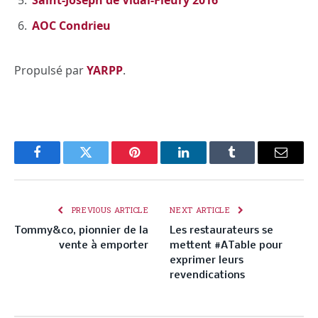
Saint-Joseph de Vidal-Fleury 2016
AOC Condrieu
Propulsé par
YARPP
.
Facebook
Twitter
Pinterest
LinkedIn
Tumblr
Email
PREVIOUS ARTICLE
NEXT ARTICLE
Tommy&co, pionnier de la
Les restaurateurs se
vente à emporter
mettent #ATable pour
exprimer leurs
revendications