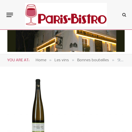
»
»
»
YOU ARE AT:
Home
Les vins
Bonnes bouteilles
Steingold Muscat AOC Alsace 2016