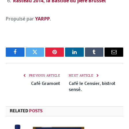
Rasteau 2014, la Bastide du père Brusset
Propulsé par
YARPP
.
Facebook
Twitter
Pinterest
LinkedIn
Tumblr
Email
PREVIOUS ARTICLE
NEXT ARTICLE
Café Gramont
Café le Censier, bistrot
sensé.
RELATED
POSTS