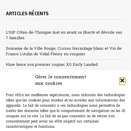
ARTICLES RÉCENTS
L’IGP Côtes-de-Thongue met en avant sa liberté et dévoile ses
7 familles
Domaine de la Ville Rouge, Crozes Hermitage blanc et Vin de
France L’Aulin de Vidal-Fleury en viognier
Hine lance son premier cognac XO Early Landed
Canicule : A quand le CHR à « l’heure espagnole » ?
Gérer le consentement
aux cookies
Le Bouchon
Pour offrir les meilleures expériences, nous utilisons des technologies
Sélection de rosés 2026
telles que les cookies pour stocker et/ou accéder aux informations des
appareils. Le fait de consentir à ces technologies nous permettra de
traiter des données telles que le comportement de navigation ou les ID
uniques sur ce site. Le fait de ne pas consentir ou de retirer son
consentement peut avoir un effet négatif sur certaines
L'abus d'alcool est dangereux pour la santé.
caractéristiques et fonctions.