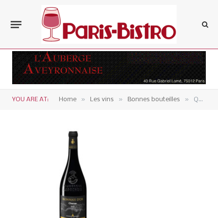
»
»
»
YOU ARE AT:
Home
Les vins
Bonnes bouteilles
Quand chatoie le Chatus : Monnaie d’Or-Chatus 2018.