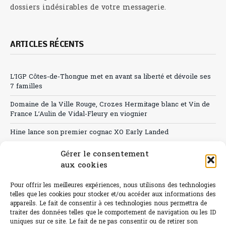
dossiers indésirables de votre messagerie.
ARTICLES RÉCENTS
L’IGP Côtes-de-Thongue met en avant sa liberté et dévoile ses
7 familles
Domaine de la Ville Rouge, Crozes Hermitage blanc et Vin de
France L’Aulin de Vidal-Fleury en viognier
Hine lance son premier cognac XO Early Landed
Canicule : A quand le CHR à « l’heure espagnole » ?
Gérer le consentement
aux cookies
Le Bouchon
Pour offrir les meilleures expériences, nous utilisons des technologies
Sélection de rosés 2026
telles que les cookies pour stocker et/ou accéder aux informations des
appareils. Le fait de consentir à ces technologies nous permettra de
traiter des données telles que le comportement de navigation ou les ID
uniques sur ce site. Le fait de ne pas consentir ou de retirer son