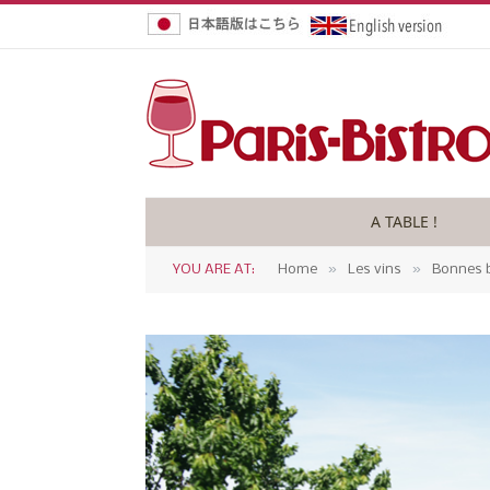
A TABLE !
»
»
YOU ARE AT:
Home
Les vins
Bonnes b