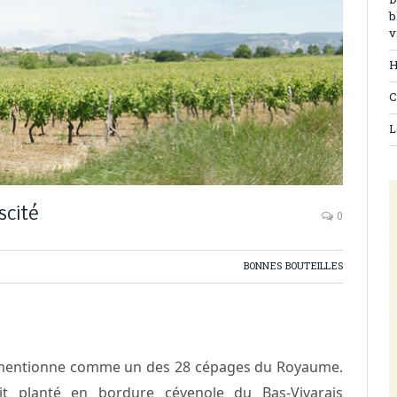
D
b
v
H
C
L
scité
0
BONNES BOUTEILLES
e mentionne comme un des 28 cépages du Royaume.
it planté en bordure cévenole du Bas-Vivarais