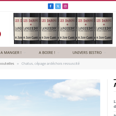
Facebook
X
Instagram
(Twitter)
A MANGER !
A BOIRE !
UNIVERS BISTRO
»
outeilles
Chatus, cépage ardéchois ressuscité
L
d