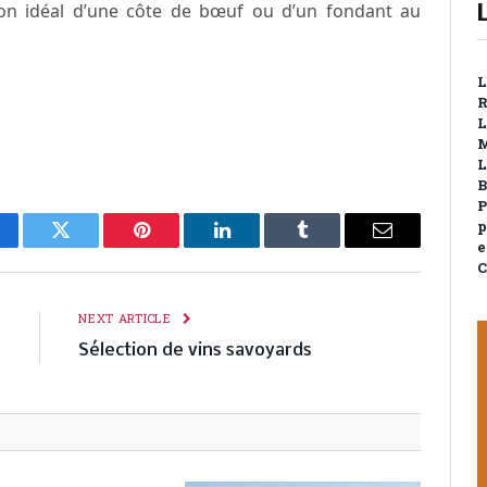
non idéal d’une côte de bœuf ou d’un fondant au
L
R
L
L
B
P
p
cebook
Twitter
Pinterest
LinkedIn
Tumblr
Email
e
C
E
NEXT ARTICLE
.
Sélection de vins savoyards