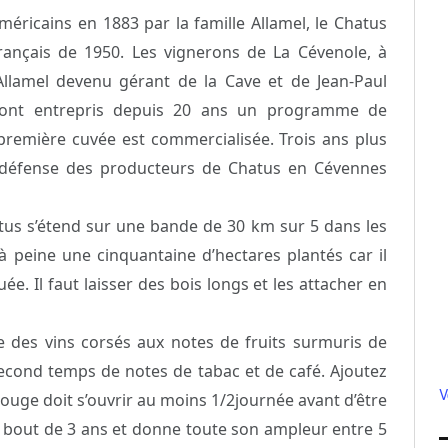
éricains en 1883 par la famille Allamel, le Chatus
rançais de 1950. Les vignerons de La Cévenole, à
s Allamel devenu gérant de la Cave et de Jean-Paul
n, ont entrepris depuis 20 ans un programme de
 première cuvée est commercialisée. Trois ans plus
de défense des producteurs de Chatus en Cévennes
atus s’étend sur une bande de 30 km sur 5 dans les
peine une cinquantaine d’hectares plantés car il
e. Il faut laisser des bois longs et les attacher en
ne des vins corsés aux notes de fruits surmuris de
econd temps de notes de tabac et de café. Ajoutez
V
rouge doit s’ouvrir au moins 1/2journée avant d’être
u bout de 3 ans et donne toute son ampleur entre 5