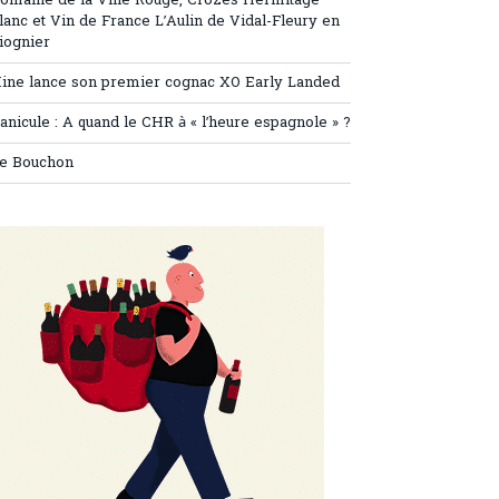
omaine de la Ville Rouge, Crozes Hermitage
lanc et Vin de France L’Aulin de Vidal-Fleury en
iognier
ine lance son premier cognac XO Early Landed
anicule : A quand le CHR à « l’heure espagnole » ?
e Bouchon