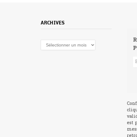
ARCHIVES
R
Archives
P
Conf
cliq
vali
est 
mess
retr