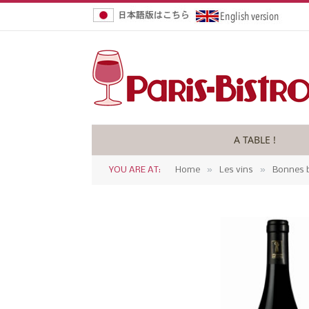
A TABLE !
»
»
YOU ARE AT:
Home
Les vins
Bonnes b