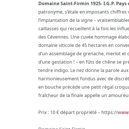
Domaine Saint-Firmin 1925- I.G.P. Pays 
patronyme, s’étale en imposants chiffres 
l’implantation de la vigne – vraisemblabl
caillasses qui recueillent à la fois les in
des Cévennes. Une cuvée hommage élaboré
domaine viticole de 45 hectares en conve
d’un assemblage de grenache, merlot et d
d’une gestation ! – en fûts de chêne se p
tendre indigo. Le nez donne la parole aux 
harmonieusement fondus avec de discrètes
en bouche précède une petit régal croquant
fraîcheur de la finale appelle un amoureu
Prix : 10 € départ propriété – https://w
ww.