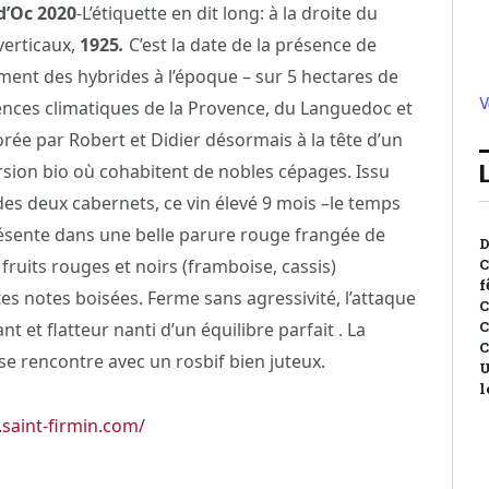
d’Oc 2020
-L’étiquette en dit long: à la droite du
verticaux,
1925
.
C’est la date de la présence de
ement des hybrides à l’époque – sur 5 hectares de
V
fluences climatiques de la Provence, du Languedoc et
e par Robert et Didier désormais à la tête d’un
rsion bio où cohabitent de nobles cépages. Issu
es deux cabernets, ce vin élevé 9 mois –le temps
résente dans une belle parure rouge frangée de
D
fruits rouges et noirs (framboise, cassis)
C
f
 notes boisées. Ferme sans agressivité, l’attaque
C
C
 et flatteur nanti d’un équilibre parfait . La
C
se rencontre avec un rosbif bien juteux.
U
l
saint-firmin.com/