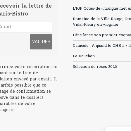
ecevoir la lettre de
L’IGP Côtes-de-Thongue met en 
aris-Bistro
Domaine de la Ville Rouge, Cr
Vidal-Fleury en viognier
Hine lance son premier cogna
Canicule : A quand le CHR à « l
Le Bouchon
irmez votre inscription en
Sélection de rosés 2026
uant sur le lien de
dation envoyé par email. Il
parfois possible que ce
age de confirmation se
ouve dans le dossiers
sirables de votre
agerie.