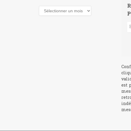
R
Archives
P
Conf
cliq
vali
est 
mess
retr
indé
mess