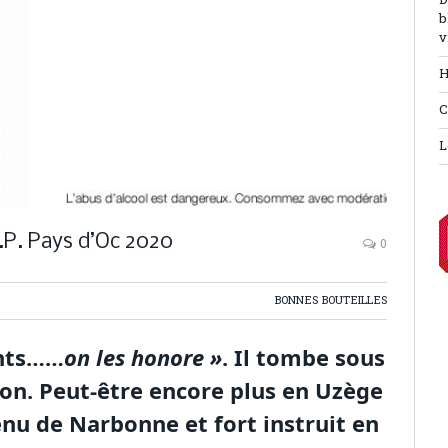
D
b
v
H
C
L
.P. Pays d’Oc 2020
0
BONNES BOUTEILLES
ints……
on les honore »
. Il tombe sous
cton. Peut-être encore plus en Uzège
venu de Narbonne et fort instruit en