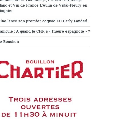
omaine de la Ville Rouge, Crozes Hermitage
lanc et Vin de France L’Aulin de Vidal-Fleury en
iognier
ine lance son premier cognac XO Early Landed
anicule : A quand le CHR à « l’heure espagnole » ?
e Bouchon