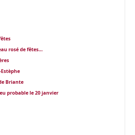
fêtes
au rosé de fêtes…
ères
-Estèphe
de Briante
u probable le 20 janvier