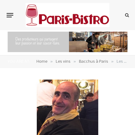
»
»
»
YOU ARE AT:
Home
Les vins
Bacchus à Paris
Les Editos Bachiques de Jean Lapoujade