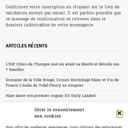
Confirmez votre inscription en cliquant sur le lien de
validation envoyé par email. Il est parfois possible que
ce message de confirmation se retrouve dans le
dossiers indésirables de votre messagerie.
ARTICLES RÉCENTS
L’IGP Côtes-de-Thongue met en avant sa liberté et dévoile ses
7 familles
Domaine de la Ville Rouge, Crozes Hermitage blanc et Vin de
France L’Aulin de Vidal-Fleury en viognier
Hine lance son premier cognac XO Early Landed
Canicule : A quand le CHR à « l’heure espagnole » ?
Gérer le consentement
aux cookies
Le Bouchon
Sélection de rosés 2026
Pour offrir les meilleures expériences, nous utilisons des technologies