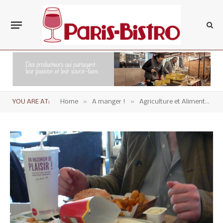
»
»
YOU ARE AT:
Home
A manger !
Agriculture et Alimentation