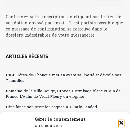
Confirmez votre inscription en cliquant sur le lien de
validation envoyé par email. Il est parfois possible que
ce message de confirmation se retrouve dans le
dossiers indésirables de votre messagerie.
ARTICLES RÉCENTS
L’IGP Côtes-de-Thongue met en avant sa liberté et dévoile ses
7 familles
Domaine de la Ville Rouge, Crozes Hermitage blanc et Vin de
France L’Aulin de Vidal-Fleury en viognier
Hine lance son premier cognac XO Early Landed
Canicule : A quand le CHR à « l’heure espagnole » ?
Gérer le consentement
aux cookies
Le Bouchon