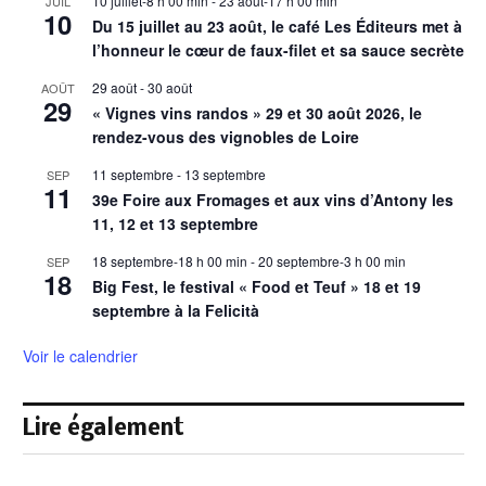
10 juillet-8 h 00 min
-
23 août-17 h 00 min
JUIL
10
Du 15 juillet au 23 août, le café Les Éditeurs met à
l’honneur le cœur de faux-filet et sa sauce secrète
29 août
-
30 août
AOÛT
29
« Vignes vins randos » 29 et 30 août 2026, le
rendez-vous des vignobles de Loire
11 septembre
-
13 septembre
SEP
11
39e Foire aux Fromages et aux vins d’Antony les
11, 12 et 13 septembre
18 septembre-18 h 00 min
-
20 septembre-3 h 00 min
SEP
18
Big Fest, le festival « Food et Teuf » 18 et 19
septembre à la Felicità
Voir le calendrier
Lire également