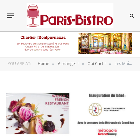
»
»
»
YOU ARE AT:
Home
A manger !
Oui Chef !
Les Maîtres Restaurateurs lancent le label World’s French Restaurant