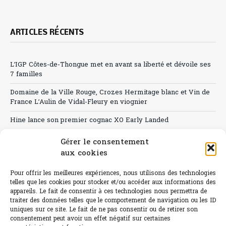
ARTICLES RÉCENTS
L’IGP Côtes-de-Thongue met en avant sa liberté et dévoile ses
7 familles
Domaine de la Ville Rouge, Crozes Hermitage blanc et Vin de
France L’Aulin de Vidal-Fleury en viognier
Hine lance son premier cognac XO Early Landed
Canicule : A quand le CHR à « l’heure espagnole » ?
Gérer le consentement
aux cookies
Le Bouchon
Pour offrir les meilleures expériences, nous utilisons des technologies
Sélection de rosés 2026
telles que les cookies pour stocker et/ou accéder aux informations des
appareils. Le fait de consentir à ces technologies nous permettra de
traiter des données telles que le comportement de navigation ou les ID
uniques sur ce site. Le fait de ne pas consentir ou de retirer son
consentement peut avoir un effet négatif sur certaines