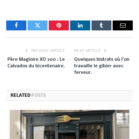
Facebook
Twitter
Pinterest
LinkedIn
Tumblr
Email
PREVIOUS ARTICLE
NEXT ARTICLE
Père Magloire XO 200 : Le
Quelques bistrots où l’on
Calvados du bicentenaire.
travaille le gibier avec
ferveur.
RELATED
POSTS