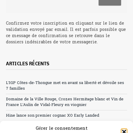
Confirmez votre inscription en cliquant sur le lien de
validation envoyé par email. Il est parfois possible que
ce message de confirmation se retrouve dans le
dossiers indésirables de votre messagerie.
ARTICLES RÉCENTS
L’IGP Côtes-de-Thongue met en avant sa liberté et dévoile ses
7 familles
Domaine de la Ville Rouge, Crozes Hermitage blanc et Vin de
France L’Aulin de Vidal-Fleury en viognier
Hine lance son premier cognac XO Early Landed
Canicule : A quand le CHR à « l’heure espagnole » ?
Gérer le consentement