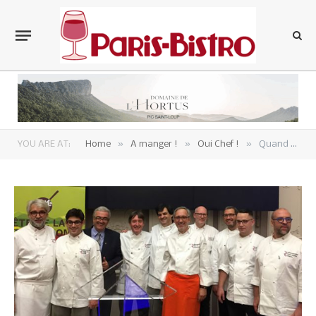
»
»
»
YOU ARE AT:
Home
A manger !
Oui Chef !
Quand les Maîtres Restaurateurs parisiens fêtent la gastronomie