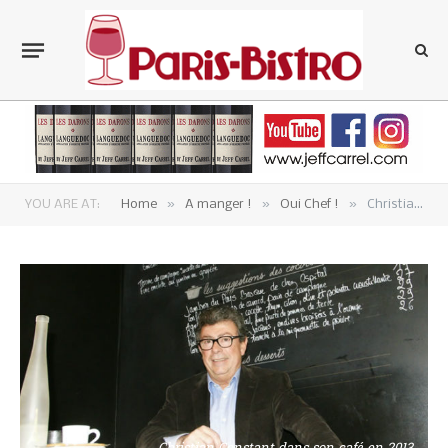
»
»
»
YOU ARE AT:
Home
A manger !
Oui Chef !
Christian Constant : « Tant qu’on n’aura pas trouvé un vaccin, nous les petits on sera mal… »