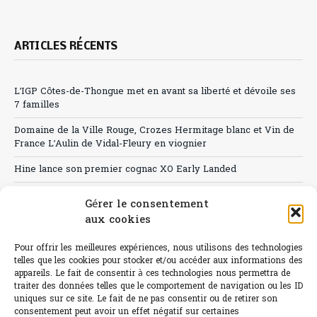
ARTICLES RÉCENTS
L’IGP Côtes-de-Thongue met en avant sa liberté et dévoile ses
7 familles
Domaine de la Ville Rouge, Crozes Hermitage blanc et Vin de
France L’Aulin de Vidal-Fleury en viognier
Hine lance son premier cognac XO Early Landed
Canicule : A quand le CHR à « l’heure espagnole » ?
Gérer le consentement
aux cookies
Le Bouchon
Sélection de rosés 2026
Pour offrir les meilleures expériences, nous utilisons des technologies
telles que les cookies pour stocker et/ou accéder aux informations des
appareils. Le fait de consentir à ces technologies nous permettra de
traiter des données telles que le comportement de navigation ou les ID
uniques sur ce site. Le fait de ne pas consentir ou de retirer son
consentement peut avoir un effet négatif sur certaines