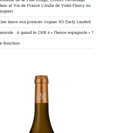
omaine de la Ville Rouge, Crozes Hermitage
lanc et Vin de France L’Aulin de Vidal-Fleury en
iognier
ine lance son premier cognac XO Early Landed
anicule : A quand le CHR à « l’heure espagnole » ?
e Bouchon