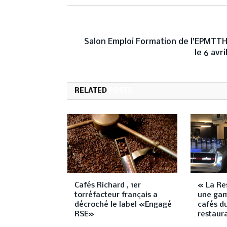
PREVIOUS ARTICL
Salon Emploi Formation de l’EPMTT
le 6 avri
RELATED
POSTS
Cafés Richard , 1er
« La Re
torréfacteur français a
une ga
décroché le label «Engagé
cafés du
RSE»
restaur