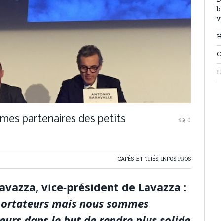
D
b
v
H
C
L
mes partenaires des petits
0
CAFÉS ET THÉS
,
INFOS PROS
avazza, vice-président de Lavazza :
portateurs mais nous sommes
eurs dans le but de rendre plus solide