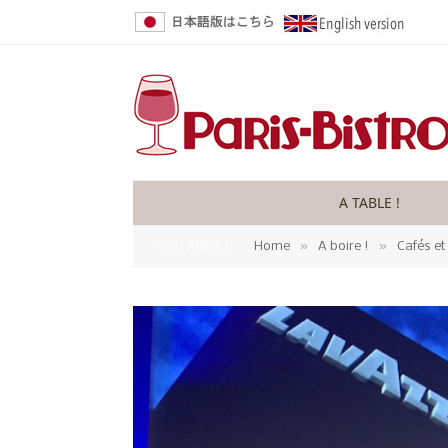
A TABLE !
»
»
YOU ARE AT:
Home
A boire !
Cafés et