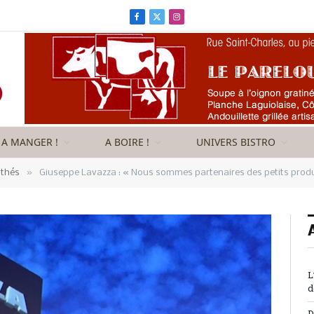
Facebook
X
Instagram
(Twitter)
A MANGER !
A BOIRE !
UNIVERS BISTRO
»
 thés
Giuseppe Lavazza : « Nous sommes partenaires des petits produ
L
d