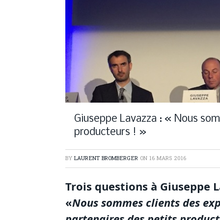
Giuseppe Lavazza : « Nous som
producteurs ! »
BY
LAURENT BROMBERGER
ON
16 MARS 2016
Trois questions à Giuseppe L
«
Nous sommes clients des ex
partenaires des petits product