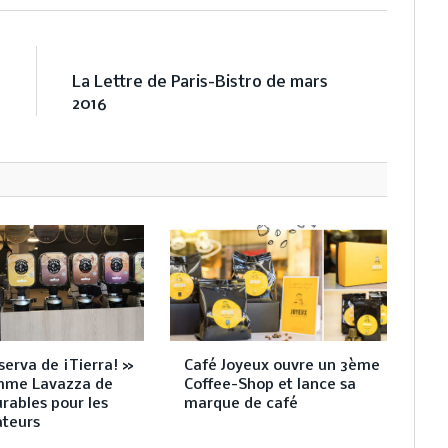
E
NEXT ARTICLE
H
La Lettre de Paris-Bistro de mars
l
2016
serva de ¡Tierra! »
Café Joyeux ouvre un 3ème
mme Lavazza de
Coffee-Shop et lance sa
rables pour les
marque de café
ateurs