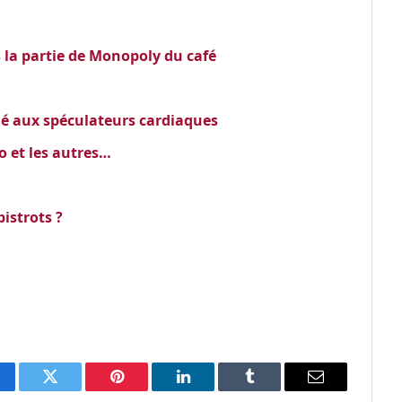
 la partie de Monopoly du café
lé aux spéculateurs cardiaques
o et les autres…
istrots ?
cebook
Twitter
Pinterest
LinkedIn
Tumblr
Email