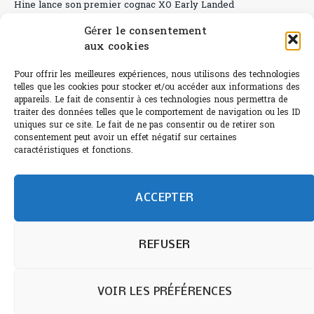
Hine lance son premier cognac XO Early Landed
Gérer le consentement
Canicule : A quand le CHR à « l’heure espagnole » ?
aux cookies
Le Bouchon
Pour offrir les meilleures expériences, nous utilisons des technologies
Sélection de rosés 2026
telles que les cookies pour stocker et/ou accéder aux informations des
appareils. Le fait de consentir à ces technologies nous permettra de
traiter des données telles que le comportement de navigation ou les ID
uniques sur ce site. Le fait de ne pas consentir ou de retirer son
consentement peut avoir un effet négatif sur certaines
caractéristiques et fonctions.
L'abus d'alcool est dangereux pour la santé.
Sachez consommer avec modération.
©paris-bistro 2026 Paris-bistro.com est une publication 100%
humain et 0% IA de Paris Bistro Editions - SARL de Presse -
ACCEPTER
mail: contact@paris-bistro.com
Informations légales et
RGPD
Annoncer sur Paris-bistro
REFUSER
VOIR LES PRÉFÉRENCES