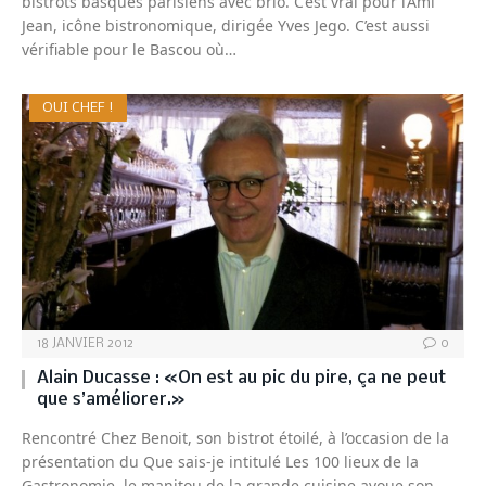
bistrots basques parisiens avec brio. C’est vrai pour l’Ami
Jean, icône bistronomique, dirigée Yves Jego. C’est aussi
vérifiable pour le Bascou où…
OUI CHEF !
18 JANVIER 2012
0
Alain Ducasse : «On est au pic du pire, ça ne peut
que s’améliorer.»
Rencontré Chez Benoit, son bistrot étoilé, à l’occasion de la
présentation du Que sais-je intitulé Les 100 lieux de la
Gastronomie, le manitou de la grande cuisine avoue son