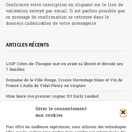
Confirmez votre inscription en cliquant sur le lien de
validation envoyé par email. Il est parfois possible que
ce message de confirmation se retrouve dans le
dossiers indésirables de votre messagerie.
ARTICLES RÉCENTS
L’IGP Côtes-de-Thongue met en avant sa liberté et dévoile ses
7 familles
Domaine de la Ville Rouge, Crozes Hermitage blanc et Vin de
France L’Aulin de Vidal-Fleury en viognier
Hine lance son premier cognac XO Early Landed
Canicule : A quand le CHR à « l’heure espagnole » ?
Gérer le consentement
aux cookies
Le Bouchon
Pour offrir les meilleures expériences, nous utilisons des technologies
Sélection de rosés 2026