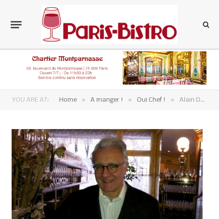
»
»
»
YOU ARE AT:
Home
A manger !
Oui Chef !
Alain Ducasse : «On est au pic du pire, ça ne peut que s’améliorer.»