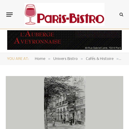
»
»
»
YOU ARE AT:
Home
Univers Bistro
Cafés & Histoire
Le C