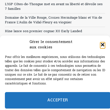
L’IGP Côtes-de-Thongue met en avant sa liberté et dévoile ses
7 familles
Domaine de la Ville Rouge, Crozes Hermitage blanc et Vin de
France L’Aulin de Vidal-Fleury en viognier
Hine lance son premier cognac XO Early Landed
Canicule : A quand le CHR à « l’heure espagnole » ?
Gérer le consentement
aux cookies
Le Bouchon
Pour offrir les meilleures expériences, nous utilisons des technologies
Sélection de rosés 2026
telles que les cookies pour stocker et/ou accéder aux informations des
appareils. Le fait de consentir à ces technologies nous permettra de
traiter des données telles que le comportement de navigation ou les ID
uniques sur ce site. Le fait de ne pas consentir ou de retirer son
consentement peut avoir un effet négatif sur certaines
L'abus d'alcool est dangereux pour la santé.
caractéristiques et fonctions.
Sachez consommer avec modération.
©paris-bistro 2026 Paris-bistro.com est une publication 100%
humain et 0% IA de Paris Bistro Editions - SARL de Presse -
ACCEPTER
mail: contact@paris-bistro.com
Informations légales et
RGPD