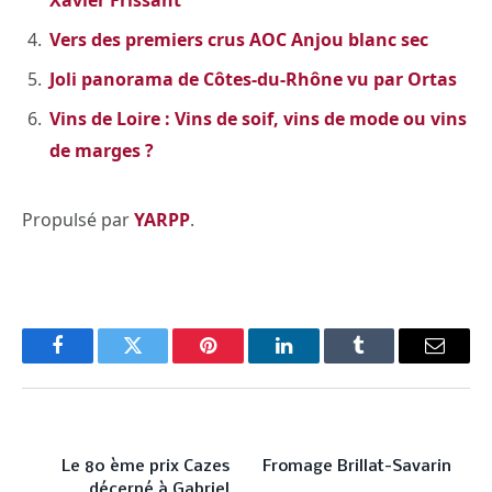
Vers des premiers crus AOC Anjou blanc sec
Joli panorama de Côtes-du-Rhône vu par Ortas
Vins de Loire : Vins de soif, vins de mode ou vins
de marges ?
Propulsé par
YARPP
.
Facebook
Twitter
Pinterest
LinkedIn
Tumblr
Email
PREVIOUS ARTICLE
NEXT ARTICLE
Le 80 ème prix Cazes
Fromage Brillat-Savarin
décerné à Gabriel