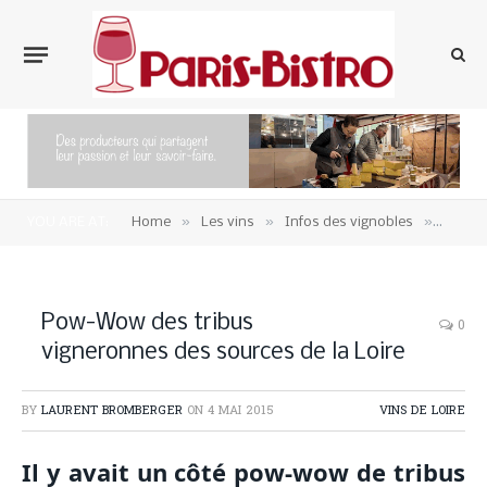
»
»
»
YOU ARE AT:
Home
Les vins
Infos des vignobles
Vins d
Pow-Wow des tribus
0
vigneronnes des sources de la Loire
BY
LAURENT BROMBERGER
ON
4 MAI 2015
VINS DE LOIRE
Il y avait un côté pow-wow de tribus