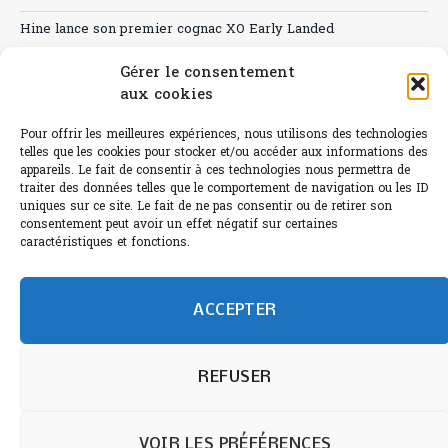
Hine lance son premier cognac XO Early Landed
Canicule : A quand le CHR à « l’heure espagnole » ?
Gérer le consentement
aux cookies
Le Bouchon
Pour offrir les meilleures expériences, nous utilisons des technologies
Sélection de rosés 2026
telles que les cookies pour stocker et/ou accéder aux informations des
appareils. Le fait de consentir à ces technologies nous permettra de
traiter des données telles que le comportement de navigation ou les ID
uniques sur ce site. Le fait de ne pas consentir ou de retirer son
consentement peut avoir un effet négatif sur certaines
L'abus d'alcool est dangereux pour la santé.
caractéristiques et fonctions.
Sachez consommer avec modération.
©paris-bistro 2026 Paris-bistro.com est une publication 100%
humain et 0% IA de Paris Bistro Editions - SARL de Presse -
ACCEPTER
mail: contact@paris-bistro.com
Informations légales et
RGPD
Annoncer sur Paris-bistro
REFUSER
VOIR LES PRÉFÉRENCES