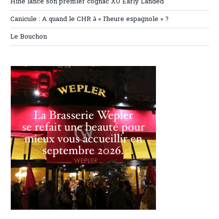
Hine lance son premier cognac XO Early Landed
Canicule : A quand le CHR à « l’heure espagnole » ?
Le Bouchon