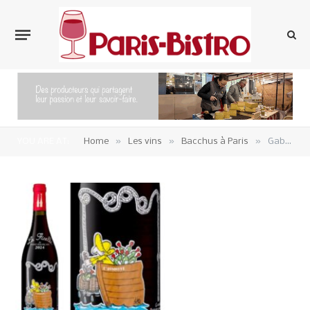
»
»
»
YOU ARE AT:
Home
Les vins
Bacchus à Paris
Gab illustre la Ficelle de Saint-Pourçain 2024