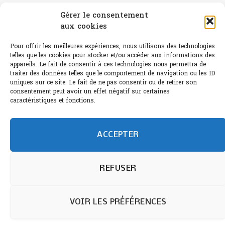
Gérer le consentement
Canicule : A quand le CHR à « l’heure espagnole » ?
aux cookies
Le Bouchon
Pour offrir les meilleures expériences, nous utilisons des technologies
Sélection de rosés 2026
telles que les cookies pour stocker et/ou accéder aux informations des
appareils. Le fait de consentir à ces technologies nous permettra de
traiter des données telles que le comportement de navigation ou les ID
uniques sur ce site. Le fait de ne pas consentir ou de retirer son
consentement peut avoir un effet négatif sur certaines
caractéristiques et fonctions.
L'abus d'alcool est dangereux pour la santé.
Sachez consommer avec modération.
©paris-bistro 2026 Paris-bistro.com est une publication 100%
humain et 0% IA de Paris Bistro Editions - SARL de Presse -
ACCEPTER
mail: contact@paris-bistro.com
Informations légales et
RGPD
Annoncer sur Paris-bistro
REFUSER
VOIR LES PRÉFÉRENCES