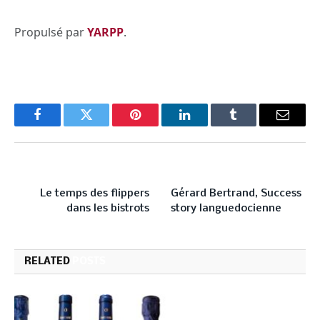
Propulsé par
YARPP
.
Facebook
Twitter
Pinterest
LinkedIn
Tumblr
Email
PREVIOUS ARTICLE
NEXT ARTICLE
Le temps des flippers
Gérard Bertrand, Success
dans les bistrots
story languedocienne
RELATED
POSTS