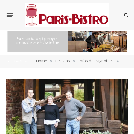
»
»
»
YOU ARE AT:
Home
Les vins
Infos des vignobles
vin-al