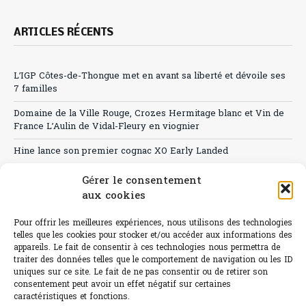
ARTICLES RÉCENTS
L’IGP Côtes-de-Thongue met en avant sa liberté et dévoile ses
7 familles
Domaine de la Ville Rouge, Crozes Hermitage blanc et Vin de
France L’Aulin de Vidal-Fleury en viognier
Hine lance son premier cognac XO Early Landed
Canicule : A quand le CHR à « l’heure espagnole » ?
Gérer le consentement
aux cookies
Le Bouchon
Pour offrir les meilleures expériences, nous utilisons des technologies
Sélection de rosés 2026
telles que les cookies pour stocker et/ou accéder aux informations des
appareils. Le fait de consentir à ces technologies nous permettra de
traiter des données telles que le comportement de navigation ou les ID
uniques sur ce site. Le fait de ne pas consentir ou de retirer son
consentement peut avoir un effet négatif sur certaines
L'abus d'alcool est dangereux pour la santé.
caractéristiques et fonctions.