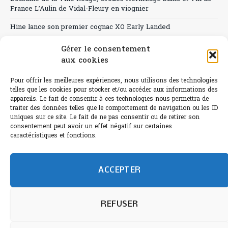
France L’Aulin de Vidal-Fleury en viognier
Hine lance son premier cognac XO Early Landed
Canicule : A quand le CHR à « l’heure espagnole » ?
Gérer le consentement
aux cookies
Le Bouchon
Pour offrir les meilleures expériences, nous utilisons des technologies
Sélection de rosés 2026
telles que les cookies pour stocker et/ou accéder aux informations des
appareils. Le fait de consentir à ces technologies nous permettra de
traiter des données telles que le comportement de navigation ou les ID
uniques sur ce site. Le fait de ne pas consentir ou de retirer son
consentement peut avoir un effet négatif sur certaines
L'abus d'alcool est dangereux pour la santé.
caractéristiques et fonctions.
Sachez consommer avec modération.
©paris-bistro 2026 Paris-bistro.com est une publication 100%
humain et 0% IA de Paris Bistro Editions - SARL de Presse -
ACCEPTER
mail: contact@paris-bistro.com
Informations légales et
RGPD
Annoncer sur Paris-bistro
REFUSER