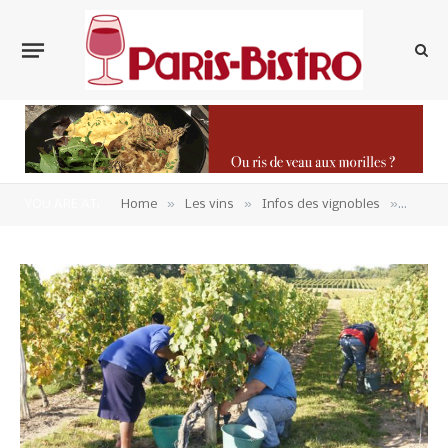
»
»
»
YOU ARE AT:
Home
Les vins
Infos des vignobles
Les ve