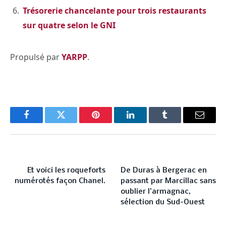
Trésorerie chancelante pour trois restaurants
sur quatre selon le GNI
Propulsé par
YARPP
.
Facebook
Twitter
Pinterest
LinkedIn
Tumblr
Email
PREVIOUS ARTICLE
NEXT ARTICLE
Et voici les roqueforts
De Duras à Bergerac en
numérotés façon Chanel.
passant par Marcillac sans
oublier l’armagnac,
sélection du Sud-Ouest