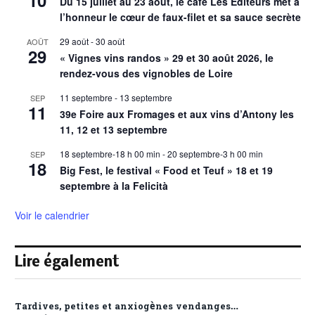
10
Du 15 juillet au 23 août, le café Les Éditeurs met à
l’honneur le cœur de faux-filet et sa sauce secrète
29 août
-
30 août
AOÛT
29
« Vignes vins randos » 29 et 30 août 2026, le
rendez-vous des vignobles de Loire
11 septembre
-
13 septembre
SEP
11
39e Foire aux Fromages et aux vins d’Antony les
11, 12 et 13 septembre
18 septembre-18 h 00 min
-
20 septembre-3 h 00 min
SEP
18
Big Fest, le festival « Food et Teuf » 18 et 19
septembre à la Felicità
Voir le calendrier
Lire également
Tardives, petites et anxiogènes vendanges…