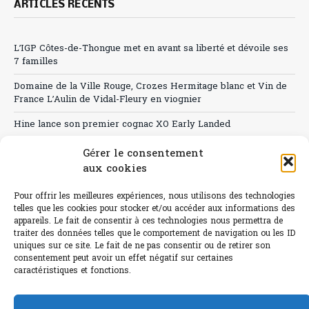
ARTICLES RÉCENTS
L’IGP Côtes-de-Thongue met en avant sa liberté et dévoile ses
7 familles
Domaine de la Ville Rouge, Crozes Hermitage blanc et Vin de
France L’Aulin de Vidal-Fleury en viognier
Hine lance son premier cognac XO Early Landed
Canicule : A quand le CHR à « l’heure espagnole » ?
Gérer le consentement
aux cookies
Le Bouchon
Pour offrir les meilleures expériences, nous utilisons des technologies
Sélection de rosés 2026
telles que les cookies pour stocker et/ou accéder aux informations des
appareils. Le fait de consentir à ces technologies nous permettra de
traiter des données telles que le comportement de navigation ou les ID
uniques sur ce site. Le fait de ne pas consentir ou de retirer son
consentement peut avoir un effet négatif sur certaines
L'abus d'alcool est dangereux pour la santé.
caractéristiques et fonctions.
Sachez consommer avec modération.
©paris-bistro 2026 Paris-bistro.com est une publication 100%