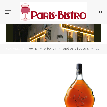
»
»
»
YOU ARE AT:
Home
A boire !
Apéros & liqueurs
Cognac Meukow VSOP