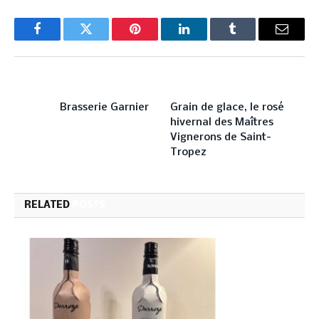
Facebook
Twitter
Pinterest
LinkedIn
Tumblr
Email
PREVIOUS ARTICLE
NEXT ARTICLE
Brasserie Garnier
Grain de glace, le rosé
hivernal des Maîtres
Vignerons de Saint-
Tropez
RELATED
POSTS