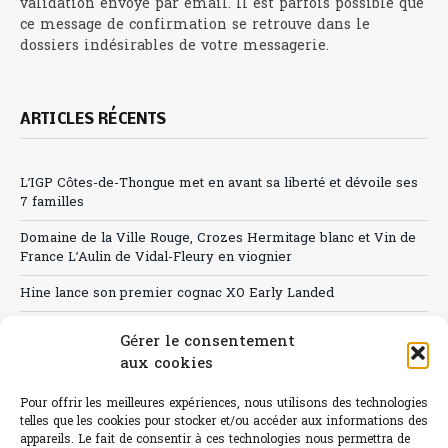
validation envoyé par email. Il est parfois possible que
ce message de confirmation se retrouve dans le
dossiers indésirables de votre messagerie.
ARTICLES RÉCENTS
L’IGP Côtes-de-Thongue met en avant sa liberté et dévoile ses
7 familles
Domaine de la Ville Rouge, Crozes Hermitage blanc et Vin de
France L’Aulin de Vidal-Fleury en viognier
Hine lance son premier cognac XO Early Landed
Canicule : A quand le CHR à « l’heure espagnole » ?
Gérer le consentement
aux cookies
Le Bouchon
Sélection de rosés 2026
Pour offrir les meilleures expériences, nous utilisons des technologies
telles que les cookies pour stocker et/ou accéder aux informations des
appareils. Le fait de consentir à ces technologies nous permettra de