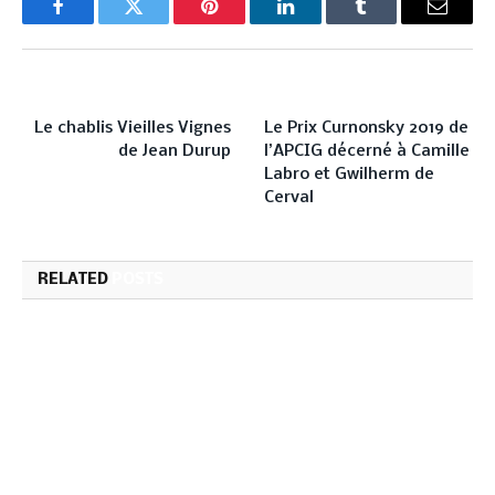
Facebook
Twitter
Pinterest
LinkedIn
Tumblr
Email
PREVIOUS ARTICLE
NEXT ARTICLE
Le chablis Vieilles Vignes
Le Prix Curnonsky 2019 de
de Jean Durup
l’APCIG décerné à Camille
Labro et Gwilherm de
Cerval
RELATED
POSTS