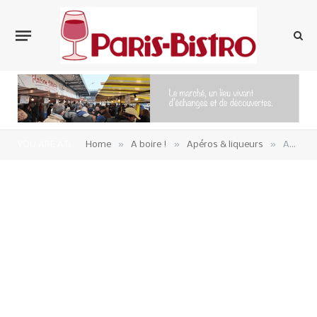
»
»
»
YOU ARE AT:
Home
A boire !
Apéros & liqueurs
ABK6 Reserve – Artist Collection