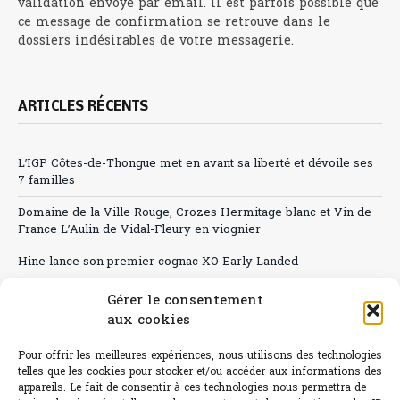
validation envoyé par email. Il est parfois possible que
ce message de confirmation se retrouve dans le
dossiers indésirables de votre messagerie.
ARTICLES RÉCENTS
L’IGP Côtes-de-Thongue met en avant sa liberté et dévoile ses
7 familles
Domaine de la Ville Rouge, Crozes Hermitage blanc et Vin de
France L’Aulin de Vidal-Fleury en viognier
Hine lance son premier cognac XO Early Landed
Canicule : A quand le CHR à « l’heure espagnole » ?
Gérer le consentement
aux cookies
Le Bouchon
Pour offrir les meilleures expériences, nous utilisons des technologies
Sélection de rosés 2026
telles que les cookies pour stocker et/ou accéder aux informations des
appareils. Le fait de consentir à ces technologies nous permettra de