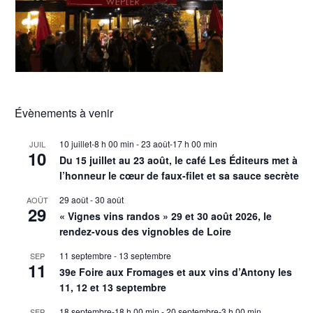
Évènements à venir
10 juillet-8 h 00 min
-
23 août-17 h 00 min
JUIL
10
Du 15 juillet au 23 août, le café Les Éditeurs met à
l’honneur le cœur de faux-filet et sa sauce secrète
29 août
-
30 août
AOÛT
29
« Vignes vins randos » 29 et 30 août 2026, le
rendez-vous des vignobles de Loire
11 septembre
-
13 septembre
SEP
11
39e Foire aux Fromages et aux vins d’Antony les
11, 12 et 13 septembre
18 septembre-18 h 00 min
-
20 septembre-3 h 00 min
SEP