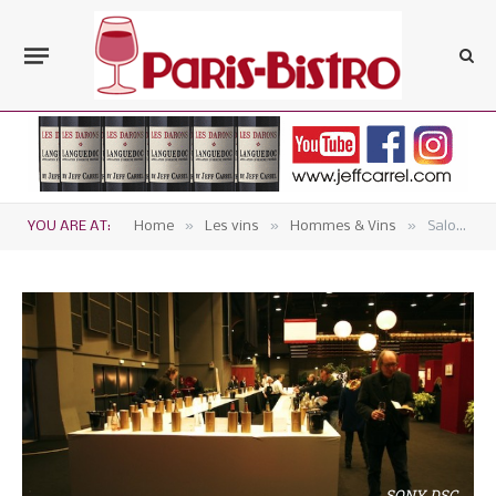
»
»
»
YOU ARE AT:
Home
Les vins
Hommes & Vins
Salon des vins de Loire 2012 : entre turpitudes et vins nature